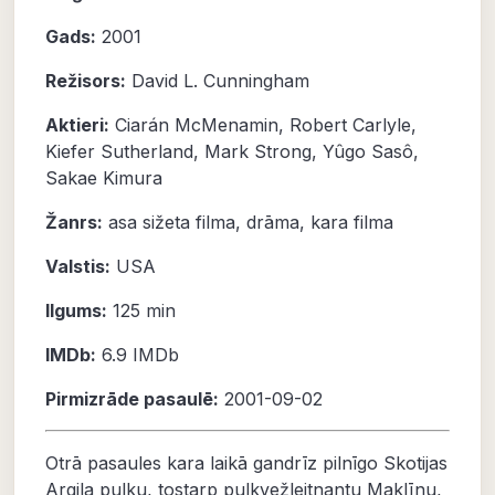
Gads:
2001
Režisors:
David L. Cunningham
Aktieri:
Ciarán McMenamin
,
Robert Carlyle
,
Kiefer Sutherland
,
Mark Strong
,
Yûgo Sasô
,
Sakae Kimura
Žanrs:
asa sižeta filma
,
drāma
,
kara filma
Valstis:
USA
Ilgums:
125 min
IMDb:
6.9
IMDb
Pirmizrāde pasaulē:
2001-09-02
Otrā pasaules kara laikā gandrīz pilnīgo Skotijas
Argila pulku, tostarp pulkvežleitnantu Maklīnu,