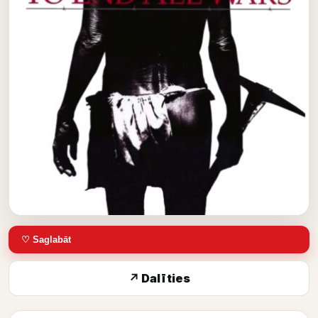
♡ Saglabāt
↗ Dalīties