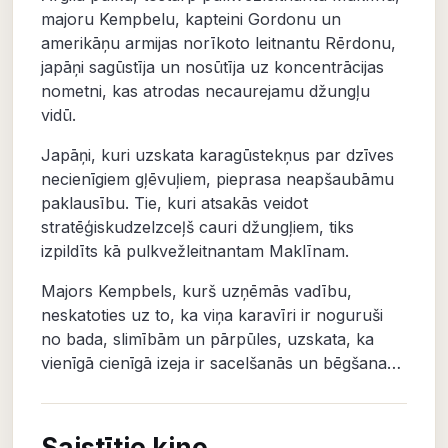
majoru Kempbelu, kapteini Gordonu un
amerikāņu armijas norīkoto leitnantu Rērdonu,
japāņi sagūstīja un nosūtīja uz koncentrācijas
nometni, kas atrodas necaurejamu džungļu
vidū.
Japāņi, kuri uzskata karagūstekņus par dzīves
necienīgiem gļēvuļiem, pieprasa neapšaubāmu
paklausību. Tie, kuri atsakās veidot
stratēģiskudzelzceļš cauri džungļiem, tiks
izpildīts kā pulkvežleitnantam Maklīnam.
Majors Kempbels, kurš uzņēmās vadību,
neskatoties uz to, ka viņa karavīri ir noguruši
no bada, slimībām un pārpūles, uzskata, ka
vienīgā cienīgā izeja ir sacelšanās un bēgšana…
Saistītie kino