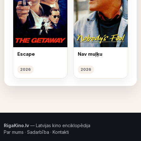
Escape
Nav muļķu
2026
2026
RigaKino.lv
— Latvijas kino enciklopēdija
Par mums
·
Sadarbība
·
Kontakti