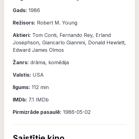
Gads:
1986
Režisors:
Robert M. Young
Aktieri:
Tom Conti
,
Fernando Rey
,
Erland
Josephson
,
Giancarlo Giannini
,
Donald Hewlett
,
Edward James Olmos
Žanrs:
drāma
,
komēdija
Valstis:
USA
Ilgums:
112 min
IMDb:
7.1
IMDb
Pirmizrāde pasaulē:
1986-05-02
Saistītie kino