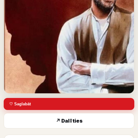
♡ Saglabāt
↗ Dalīties