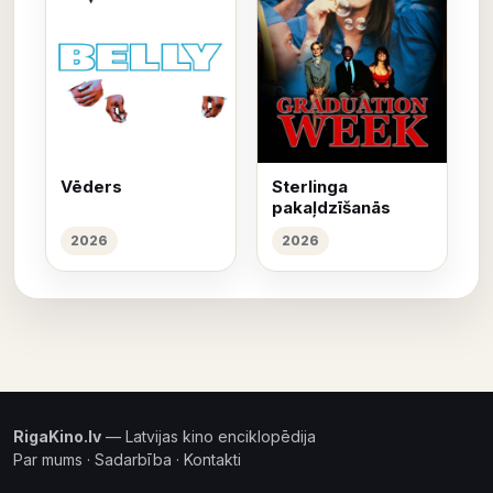
Vēders
Sterlinga
pakaļdzīšanās
2026
2026
RigaKino.lv
— Latvijas kino enciklopēdija
Par mums
·
Sadarbība
·
Kontakti