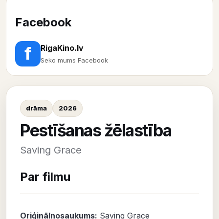
Facebook
RigaKino.lv
f
Seko mums Facebook
drāma
2026
Pestīšanas žēlastība
Saving Grace
Par filmu
Oriģinālnosaukums:
Saving Grace