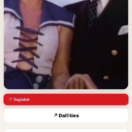
♡ Saglabāt
↗ Dalīties