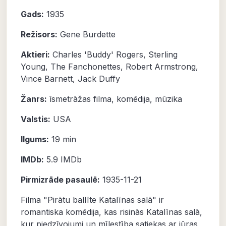
Gads:
1935
Režisors:
Gene Burdette
Aktieri:
Charles 'Buddy' Rogers
,
Sterling
Young
,
The Fanchonettes
,
Robert Armstrong
,
Vince Barnett
,
Jack Duffy
Žanrs:
īsmetrāžas filma
,
komēdija
,
mūzika
Valstis:
USA
Ilgums:
19 min
IMDb:
5.9
IMDb
Pirmizrāde pasaulē:
1935-11-21
Filma "Pirātu ballīte Katalīnas salā" ir
romantiska komēdija, kas risinās Katalīnas salā,
kur piedzīvojumi un mīlestība satiekas ar jūras