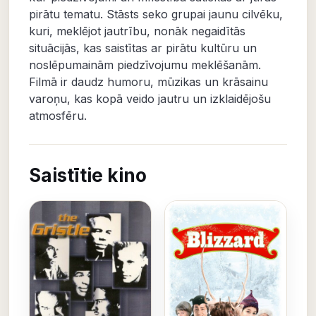
pirātu tematu. Stāsts seko grupai jaunu cilvēku,
kuri, meklējot jautrību, nonāk negaidītās
situācijās, kas saistītas ar pirātu kultūru un
noslēpumainām piedzīvojumu meklēšanām.
Filmā ir daudz humoru, mūzikas un krāsainu
varoņu, kas kopā veido jautru un izklaidējošu
atmosfēru.
Saistītie kino