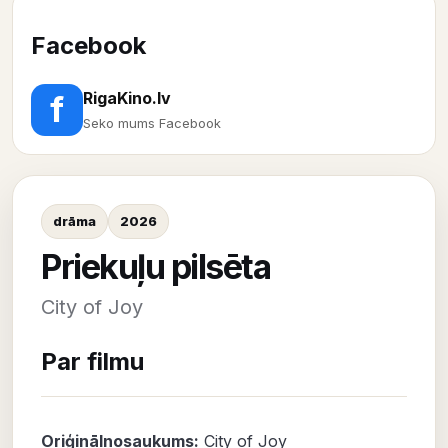
Facebook
RigaKino.lv
f
Seko mums Facebook
drāma
2026
Priekuļu pilsēta
City of Joy
Par filmu
Oriģinālnosaukums:
City of Joy