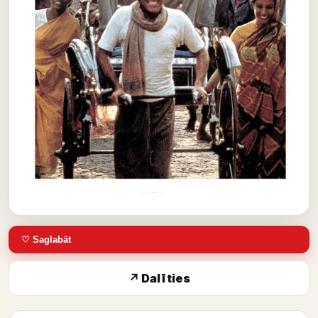
♡ Saglabāt
↗ Dalīties