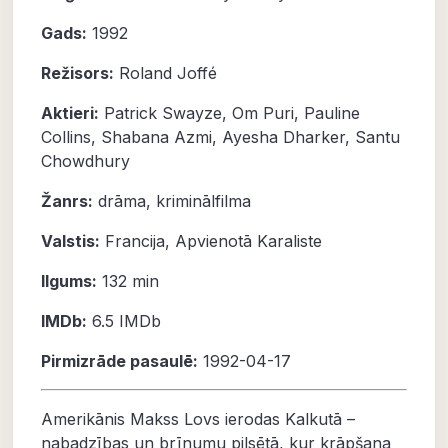
Gads:
1992
Režisors:
Roland Joffé
Aktieri:
Patrick Swayze
,
Om Puri
,
Pauline
Collins
,
Shabana Azmi
,
Ayesha Dharker
,
Santu
Chowdhury
Žanrs:
drāma
,
kriminālfilma
Valstis:
Francija, Apvienotā Karaliste
Ilgums:
132 min
IMDb:
6.5
IMDb
Pirmizrāde pasaulē:
1992-04-17
Amerikānis Makss Lovs ierodas Kalkutā –
nabadzības un brīnumu pilsētā, kur krāpšana