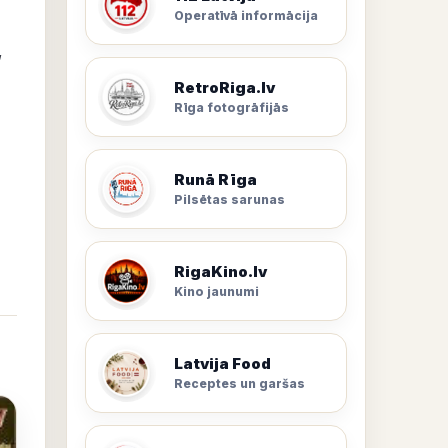
Operatīvā informācija
,
RetroRiga.lv
Rīga fotogrāfijās
Runā Rīga
Pilsētas sarunas
RigaKino.lv
Kino jaunumi
Latvija Food
Receptes un garšas