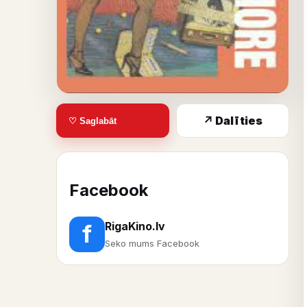
↗ Dalīties
♡ Saglabāt
Facebook
RigaKino.lv
f
Seko mums Facebook