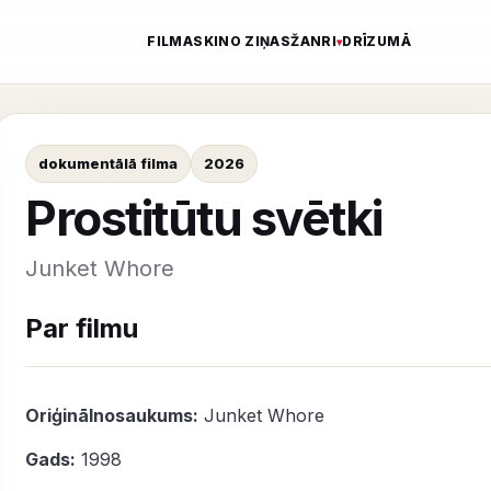
FILMAS
KINO ZIŅAS
ŽANRI
DRĪZUMĀ
dokumentālā filma
2026
Prostitūtu svētki
Junket Whore
Par filmu
Oriģinālnosaukums:
Junket Whore
Gads:
1998