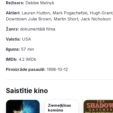
Režisors:
Debbie Melnyk
Aktieri:
Lauren Hutton
,
Mark Pogachefski
,
Hugh Grant
Downtown Julie Brown
,
Martin Short
,
Jack Nicholson
Žanrs:
dokumentālā filma
Valstis:
USA
Ilgums:
57 min
IMDb:
4.2
IMDb
Pirmizrāde pasaulē:
1998-10-12
Saistītie kino
Ziemeļķīnas
komūna