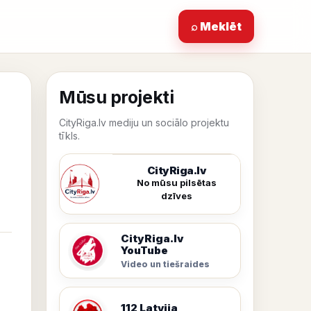
⌕ Meklēt
Mūsu projekti
CityRiga.lv mediju un sociālo projektu
tīkls.
CityRiga.lv
No mūsu pilsētas
dzīves
CityRiga.lv
YouTube
Video un tiešraides
112 Latvija