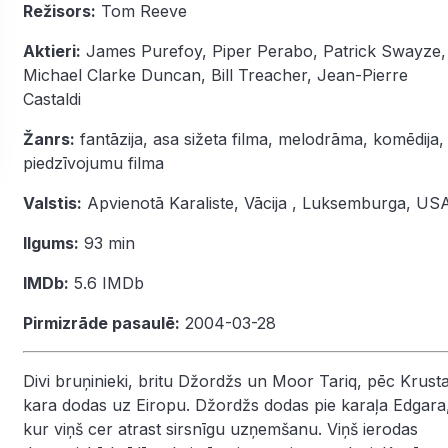
Režisors:
Tom Reeve
Aktieri:
James Purefoy
,
Piper Perabo
,
Patrick Swayze
,
Michael Clarke Duncan
,
Bill Treacher
,
Jean-Pierre
Castaldi
Žanrs:
fantāzija
,
asa sižeta filma
,
melodrāma
,
komēdija
,
piedzīvojumu filma
Valstis:
Apvienotā Karaliste, Vācija , Luksemburga, US
Ilgums:
93 min
IMDb:
5.6
IMDb
Pirmizrāde pasaulē:
2004-03-28
Divi bruņinieki, britu Džordžs un Moor Tariq, pēc Krust
kara dodas uz Eiropu. Džordžs dodas pie karaļa Edgara
kur viņš cer atrast sirsnīgu uzņemšanu. Viņš ierodas