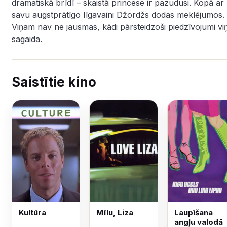
dramatiskā brīdī – skaistā princese ir pazudusi. Kopā ar
savu augstprātīgo līgavaini Džordžs dodas meklējumos.
Viņam nav ne jausmas, kādi pārsteidzoši piedzīvojumi vi
sagaida.
Saistītie kino
Kultūra
Mīlu, Liza
Laupīšana
angļu valodā