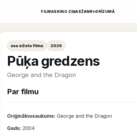
FILMAS
KINO ZIŅAS
ŽANRI
DRĪZUMĀ
asa sižeta filma
2026
Pūķa gredzens
George and the Dragon
Par filmu
Oriģinālnosaukums:
George and the Dragon
Gads:
2004