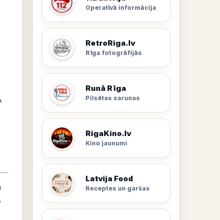
Operatīvā informācija
RetroRiga.lv
Rīga fotogrāfijās
Runā Rīga
Pilsētas sarunas
A
RigaKino.lv
Kino jaunumi
Latvija Food
a
Receptes un garšas
,