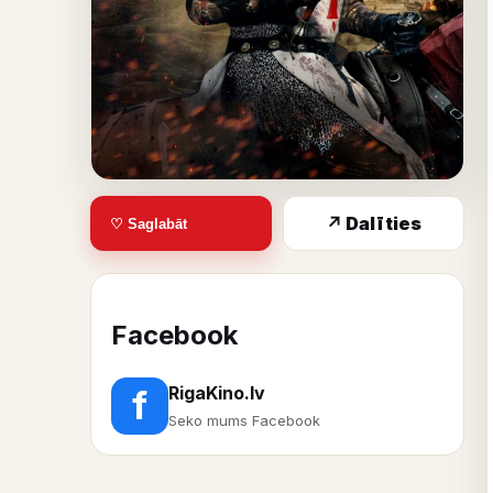
↗ Dalīties
♡ Saglabāt
Facebook
RigaKino.lv
f
Seko mums Facebook