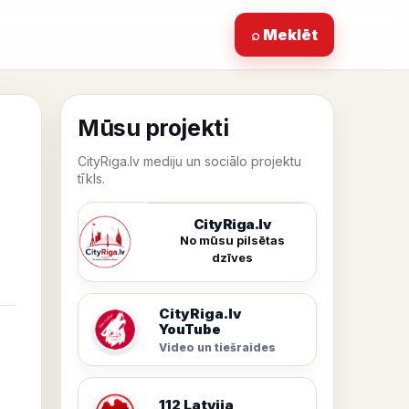
⌕ Meklēt
Mūsu projekti
CityRiga.lv mediju un sociālo projektu
tīkls.
CityRiga.lv
No mūsu pilsētas
dzīves
CityRiga.lv
YouTube
Video un tiešraides
112 Latvija