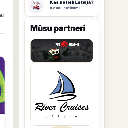
Kas notiek Latvijā?
Aktuāli notikumi
ņu
Mūsu partneri