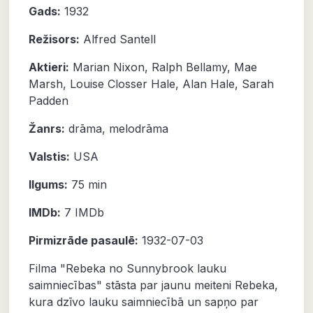
Gads:
1932
Režisors:
Alfred Santell
Aktieri:
Marian Nixon
,
Ralph Bellamy
,
Mae
Marsh
,
Louise Closser Hale
,
Alan Hale
,
Sarah
Padden
Žanrs:
drāma
,
melodrāma
Valstis:
USA
Ilgums:
75 min
IMDb:
7
IMDb
Pirmizrāde pasaulē:
1932-07-03
Filma "Rebeka no Sunnybrook lauku
saimniecības" stāsta par jaunu meiteni Rebeka,
kura dzīvo lauku saimniecībā un sapņo par