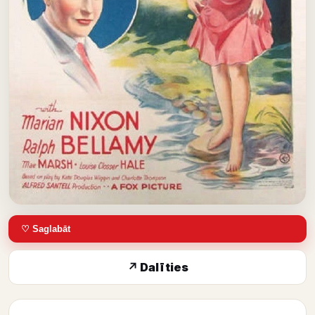
♡ Saglabāt
↗ Dalīties