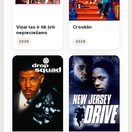
Viņai tas ir tik ļoti
Crooklin
nepieciešams
2026
2026