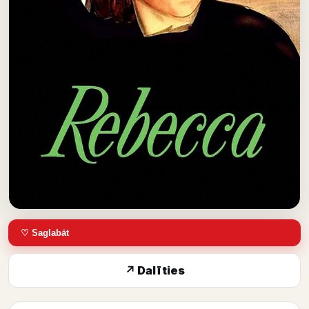
♡ Saglabāt
↗ Dalīties