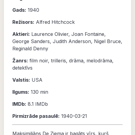
Gads:
1940
Režisors:
Alfred Hitchcock
Aktieri:
Laurence Olivier
,
Joan Fontaine
,
George Sanders
,
Judith Anderson
,
Nigel Bruce
,
Reginald Denny
Žanrs:
film noir
,
trilleris
,
drāma
,
melodrāma
,
detektīvs
Valstis:
USA
Ilgums:
130 min
IMDb:
8.1
IMDb
Pirmizrāde pasaulē:
1940-03-21
Maksimiliāns De Ziema ir bagāts vīrs, kurš