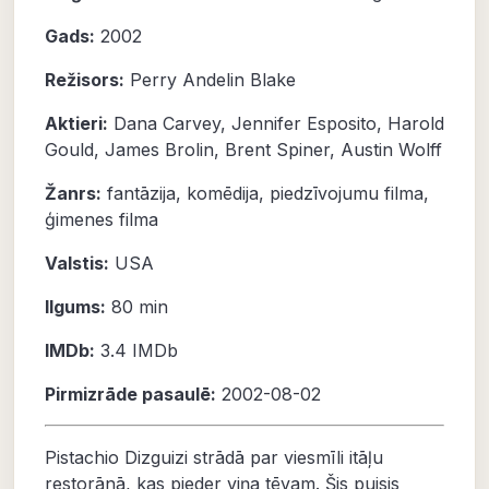
Gads:
2002
Režisors:
Perry Andelin Blake
Aktieri:
Dana Carvey
,
Jennifer Esposito
,
Harold
Gould
,
James Brolin
,
Brent Spiner
,
Austin Wolff
Žanrs:
fantāzija
,
komēdija
,
piedzīvojumu filma
,
ģimenes filma
Valstis:
USA
Ilgums:
80 min
IMDb:
3.4 IMDb
Pirmizrāde pasaulē:
2002-08-02
Pistachio Dizguizi strādā par viesmīli itāļu
restorānā, kas pieder viņa tēvam. Šis puisis