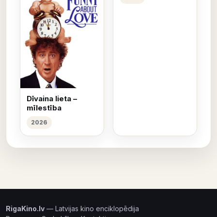
Dīvaina lieta –
mīlestība
2026
RigaKino.lv
— Latvijas kino enciklopēdija