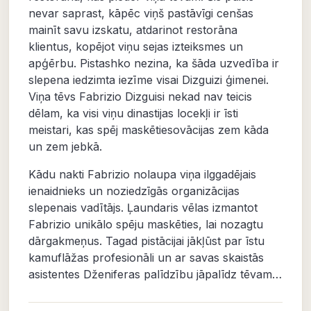
nevar saprast, kāpēc viņš pastāvīgi cenšas
mainīt savu izskatu, atdarinot restorāna
klientus, kopējot viņu sejas izteiksmes un
apģērbu. Pistashko nezina, ka šāda uzvedība ir
slepena iedzimta iezīme visai Dizguizi ģimenei.
Viņa tēvs Fabrizio Dizguisi nekad nav teicis
dēlam, ka visi viņu dinastijas locekļi ir īsti
meistari, kas spēj maskētiesovācijas zem kāda
un zem jebkā.
Kādu nakti Fabrizio nolaupa viņa ilggadējais
ienaidnieks un noziedzīgās organizācijas
slepenais vadītājs. Ļaundaris vēlas izmantot
Fabrizio unikālo spēju maskēties, lai nozagtu
dārgakmeņus. Tagad pistācijai jākļūst par īstu
kamuflāžas profesionāli un ar savas skaistās
asistentes Dženiferas palīdzību jāpalīdz tēvam…