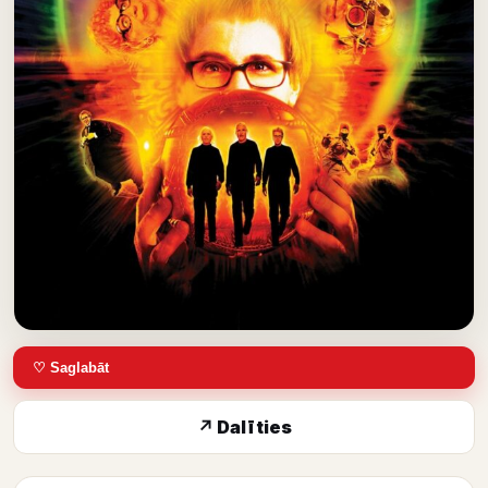
♡ Saglabāt
↗ Dalīties