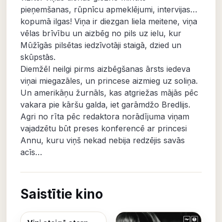
pieņemšanas, rūpnīcu apmeklējumi, intervijas…
kopumā ilgas! Viņa ir diezgan liela meitene, viņa
vēlas brīvību un aizbēg no pils uz ielu, kur
Mūžīgās pilsētas iedzīvotāji staigā, dzied un
skūpstās.
Diemžēl neilgi pirms aizbēgšanas ārsts iedeva
viņai miegazāles, un princese aizmieg uz soliņa.
Un amerikāņu žurnāls, kas atgriežas mājās pēc
vakara pie kāršu galda, iet garāmdžo Bredlijs.
Agri no rīta pēc redaktora norādījuma viņam
vajadzētu būt preses konferencē ar princesi
Annu, kuru viņš nekad nebija redzējis savās
acīs…
Saistītie kino