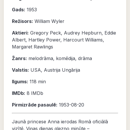
Gads:
1953
Režisors:
William Wyler
Aktieri:
Gregory Peck
,
Audrey Hepburn
,
Eddie
Albert
,
Hartley Power
,
Harcourt Williams
,
Margaret Rawlings
Žanrs:
melodrāma
,
komēdija
,
drāma
Valstis:
USA, Austrija Ungārija
Ilgums:
118 min
IMDb:
8
IMDb
Pirmizrāde pasaulē:
1953-08-20
Jaunā princese Anna ierodas Romā oficiālā
vizītē. Viņas dienas glezno minūte –