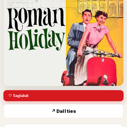
♡ Saglabāt
↗ Dalīties