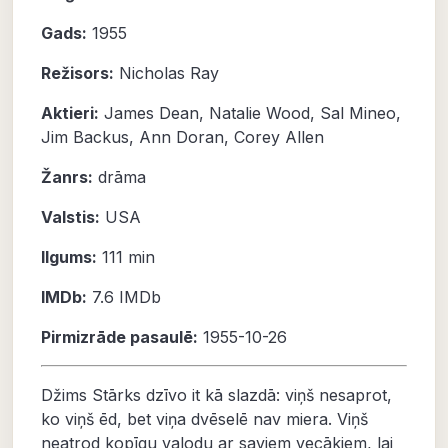
Gads:
1955
Režisors:
Nicholas Ray
Aktieri:
James Dean
,
Natalie Wood
,
Sal Mineo
,
Jim Backus
,
Ann Doran
,
Corey Allen
Žanrs:
drāma
Valstis:
USA
Ilgums:
111 min
IMDb:
7.6
IMDb
Pirmizrāde pasaulē:
1955-10-26
Džims Stārks dzīvo it kā slazdā: viņš nesaprot,
ko viņš ēd, bet viņa dvēselē nav miera. Viņš
neatrod kopīgu valodu ar saviem vecākiem, lai