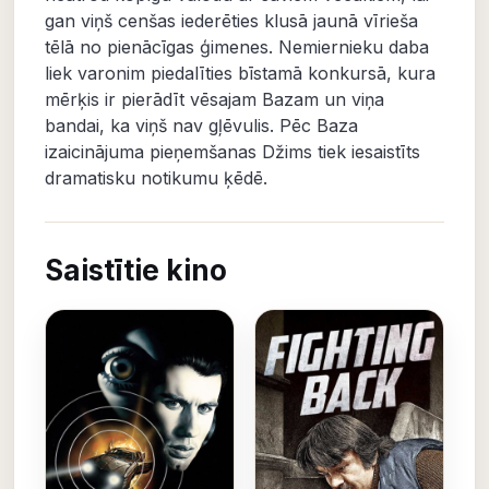
gan viņš cenšas iederēties klusā jaunā vīrieša
tēlā no pienācīgas ģimenes. Nemiernieku daba
liek varonim piedalīties bīstamā konkursā, kura
mērķis ir pierādīt vēsajam Bazam un viņa
bandai, ka viņš nav gļēvulis. Pēc Baza
izaicinājuma pieņemšanas Džims tiek iesaistīts
dramatisku notikumu ķēdē.
Saistītie kino