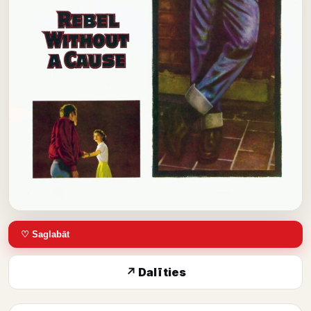
♡ Saglabāt
↗ Dalīties