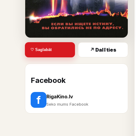
↗ Dalīties
♡ Saglabāt
Facebook
RigaKino.lv
f
Seko mums Facebook