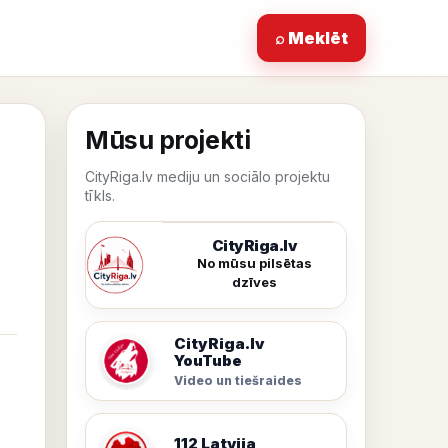
⌕ Meklēt
Mūsu projekti
CityRiga.lv mediju un sociālo projektu
tīkls.
CityRiga.lv
No mūsu pilsētas
dzīves
CityRiga.lv
YouTube
Video un tiešraides
112 Latvija