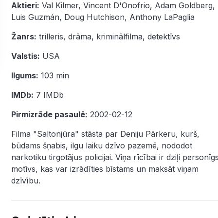
Aktieri:
Val Kilmer
,
Vincent D'Onofrio
,
Adam Goldberg
,
Luis Guzmán
,
Doug Hutchison
,
Anthony LaPaglia
Žanrs:
trilleris
,
drāma
,
kriminālfilma
,
detektīvs
Valstis:
USA
Ilgums:
103 min
IMDb:
7 IMDb
Pirmizrāde pasaulē:
2002-02-12
Filma "Saltonjūra" stāsta par Deniju Pārkeru, kurš,
būdams šņabis, ilgu laiku dzīvo pazemē, nododot
narkotiku tirgotājus policijai. Viņa rīcībai ir dziļi personīg
motīvs, kas var izrādīties bīstams un maksāt viņam
dzīvību.