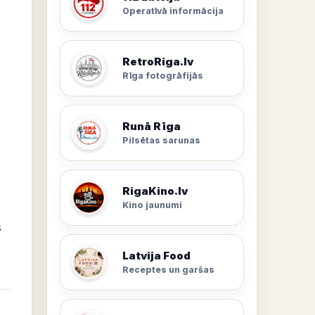
Operatīvā informācija
RetroRiga.lv
Rīga fotogrāfijās
Runā Rīga
Pilsētas sarunas
RigaKino.lv
Kino jaunumi
s
Latvija Food
Receptes un garšas