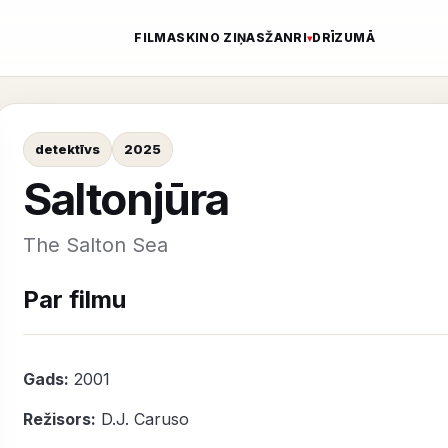
FILMAS
KINO ZIŅAS
ŽANRI
DRĪZUMĀ
detektīvs
2025
Saltonjūra
The Salton Sea
Par filmu
Gads:
2001
Režisors:
D.J. Caruso