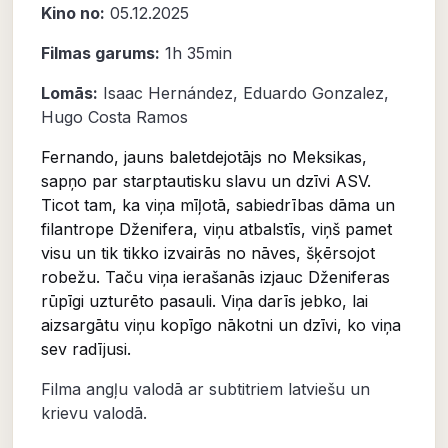
Kino no:
05.12.2025
Filmas garums:
1h 35min
Lomās:
Isaac Hernández
,
Eduardo Gonzalez
,
Hugo Costa Ramos
Fernando, jauns baletdejotājs no Meksikas,
sapņo par starptautisku slavu un dzīvi ASV.
Ticot tam, ka viņa mīļotā, sabiedrības dāma un
filantrope Dženifera, viņu atbalstīs, viņš pamet
visu un tik tikko izvairās no nāves, šķērsojot
robežu. Taču viņa ierašanās izjauc Dženiferas
rūpīgi uzturēto pasauli. Viņa darīs jebko, lai
aizsargātu viņu kopīgo nākotni un dzīvi, ko viņa
sev radījusi.
Filma angļu valodā ar subtitriem latviešu un
krievu valodā.