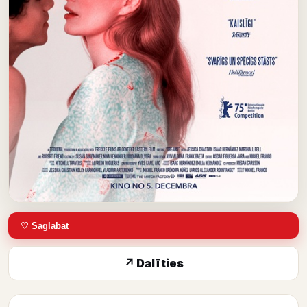
♡ Saglabāt
↗ Dalīties