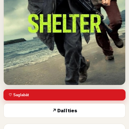
♡ Saglabāt
↗ Dalīties