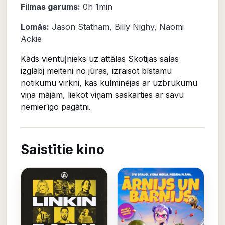
Filmas garums:
0h 1min
Lomās:
Jason Statham
,
Billy Nighy
,
Naomi
Ackie
Kāds vientuļnieks uz attālas Skotijas salas
izglābj meiteni no jūras, izraisot bīstamu
notikumu virkni, kas kulminējas ar uzbrukumu
viņa mājām, liekot viņam saskarties ar savu
nemierīgo pagātni.
Saistītie kino