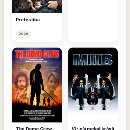
Pretestība
2026
The Demo Crew
Vīrieši melnā krāsā