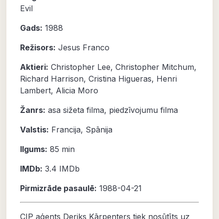
Evil
Gads:
1988
Režisors:
Jesus Franco
Aktieri:
Christopher Lee
,
Christopher Mitchum
,
Richard Harrison
,
Cristina Higueras
,
Henri
Lambert
,
Alicia Moro
Žanrs:
asa sižeta filma
,
piedzīvojumu filma
Valstis:
Francija, Spānija
Ilgums:
85 min
IMDb:
3.4
IMDb
Pirmizrāde pasaulē:
1988-04-21
CIP aģents Deriks Kārpenters tiek nosūtīts uz