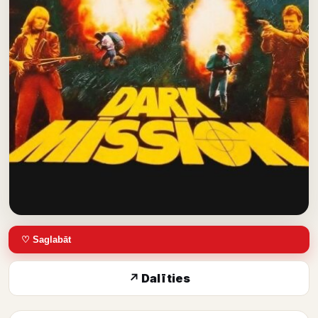
♡ Saglabāt
↗ Dalīties