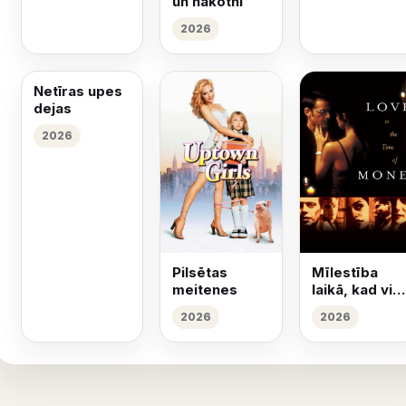
un nākotni
2026
Netīras upes
dejas
2026
Pilsētas
Mīlestība
meitenes
laikā, kad vis
izlemj nauda
2026
2026