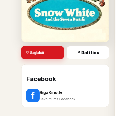
↗ Dalīties
♡ Saglabāt
Facebook
RigaKino.lv
f
Seko mums Facebook