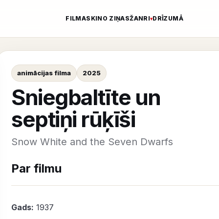
FILMAS
KINO ZIŅAS
ŽANRI
DRĪZUMĀ
animācijas filma
2025
Sniegbaltīte un
septiņi rūķīši
Snow White and the Seven Dwarfs
Par filmu
Gads:
1937