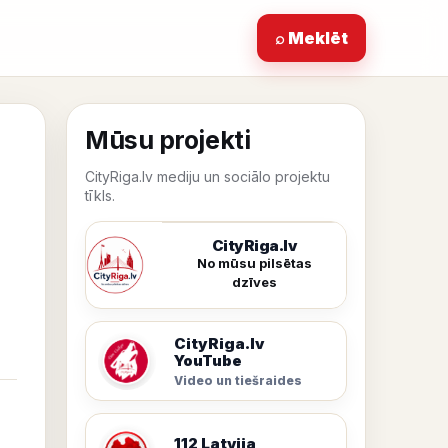
⌕ Meklēt
Mūsu projekti
CityRiga.lv mediju un sociālo projektu
tīkls.
CityRiga.lv
No mūsu pilsētas
dzīves
CityRiga.lv
YouTube
Video un tiešraides
112 Latvija