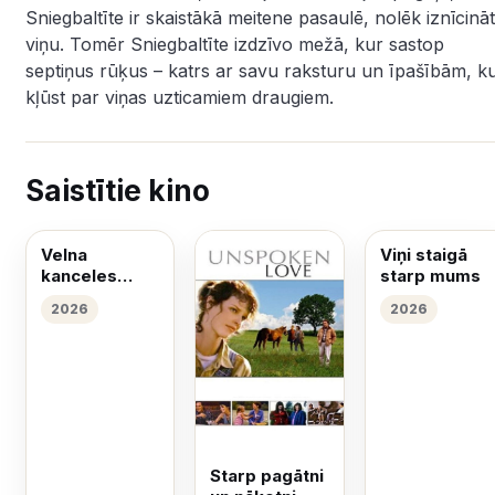
Sniegbaltīte ir skaistākā meitene pasaulē, nolēk iznīcināt
viņu. Tomēr Sniegbaltīte izdzīvo mežā, kur sastop
septiņus rūķus – katrs ar savu raksturu un īpašībām, ku
kļūst par viņas uzticamiem draugiem.
Saistītie kino
Velna
Viņi staigā
kanceles
starp mums
piedzīvojumi
2026
2026
Starp pagātni