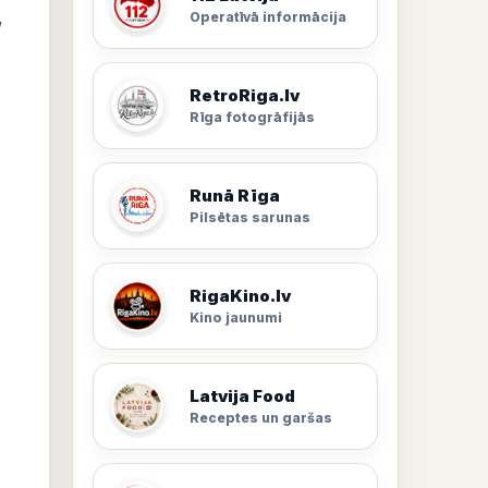
,
Operatīvā informācija
RetroRiga.lv
Rīga fotogrāfijās
Runā Rīga
Pilsētas sarunas
RigaKino.lv
Kino jaunumi
Latvija Food
Receptes un garšas