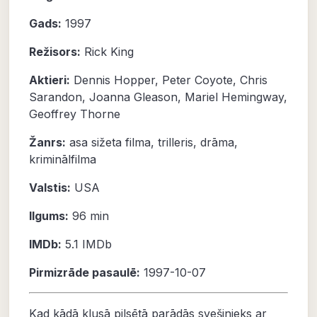
Gads:
1997
Režisors:
Rick King
Aktieri:
Dennis Hopper
,
Peter Coyote
,
Chris
Sarandon
,
Joanna Gleason
,
Mariel Hemingway
,
Geoffrey Thorne
Žanrs:
asa sižeta filma
,
trilleris
,
drāma
,
kriminālfilma
Valstis:
USA
Ilgums:
96 min
IMDb:
5.1 IMDb
Pirmizrāde pasaulē:
1997-10-07
Kad kādā klusā pilsētā parādās svešinieks ar