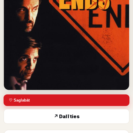
♡ Saglabāt
↗ Dalīties