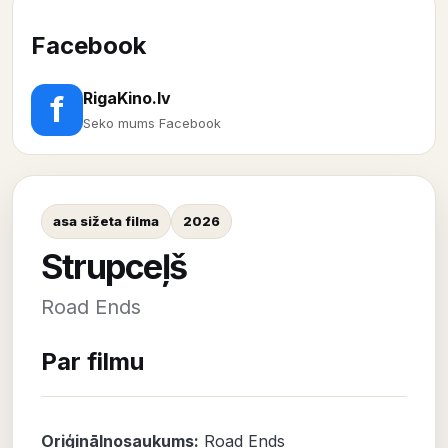
Facebook
RigaKino.lv
f
Seko mums Facebook
asa sižeta filma
2026
Strupceļš
Road Ends
Par filmu
Oriģinālnosaukums:
Road Ends