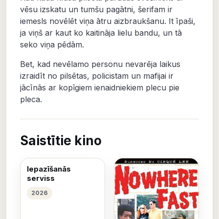
vēsu izskatu un tumšu pagātni, šerifam ir
iemesls novēlēt viņa ātru aizbraukšanu. It īpaši,
ja viņš ar kaut ko kaitināja lielu bandu, un tā
seko viņa pēdām.
Bet, kad nevēlamo personu nevarēja laikus
izraidīt no pilsētas, policistam un mafijai ir
jācīnās ar kopīgiem ienaidniekiem plecu pie
pleca.
Saistītie kino
Iepazīšanās
serviss
2026