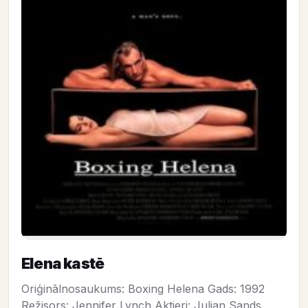
Elena kastē
Oriģinālnosaukums: Boxing Helena Gads: 1992
Režisors: Jennifer Lynch Aktieri: Julian Sands,