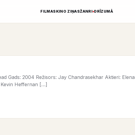
FILMAS
KINO ZIŅAS
ŽANRI
DRĪZUMĀ
ad Gads: 2004 Režisors: Jay Chandrasekhar Aktieri: Elena
 Kevin Heffernan […]