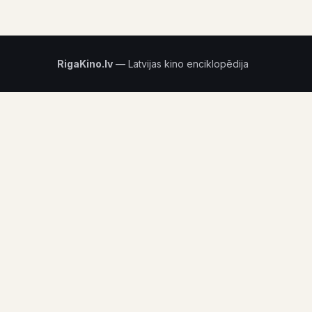
RigaKino.lv
— Latvijas kino enciklopēdija