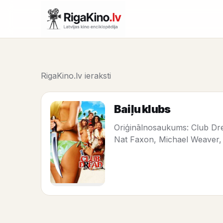
RigaKino.lv ieraksti
Baiļu klubs
Oriģinālnosaukums: Club Dre
Nat Faxon, Michael Weaver,