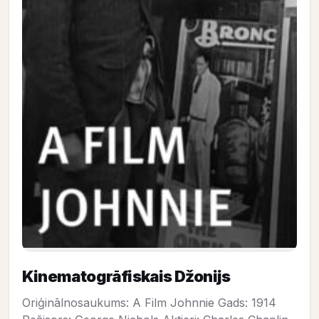
Kinematogrāfiskais Džonijs
Oriģinālnosaukums: A Film Johnnie Gads: 1914