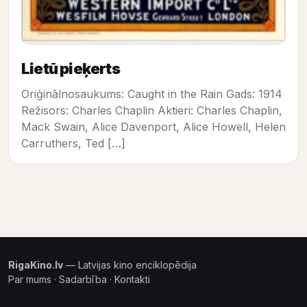
Lietū pieķerts
Oriģinālnosaukums: Caught in the Rain Gads: 1914
Režisors: Charles Chaplin Aktieri: Charles Chaplin,
Mack Swain, Alice Davenport, Alice Howell, Helen
Carruthers, Ted […]
RigaKino.lv
— Latvijas kino enciklopēdija
Par mums
·
Sadarbība
·
Kontakti