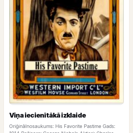
Viņa iecienītākā izklaide
Oriģinālnosaukums: His Favorite Pastime Gads: