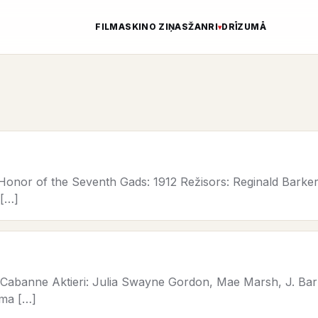
FILMAS
KINO ZIŅAS
ŽANRI
DRĪZUMĀ
onor of the Seventh Gads: 1912 Režisors: Reginald Barker 
 […]
y Cabanne Aktieri: Julia Swayne Gordon, Mae Marsh, J. Bar
āma […]