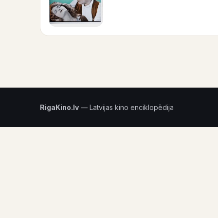
RigaKino.lv
— Latvijas kino enciklopēdija