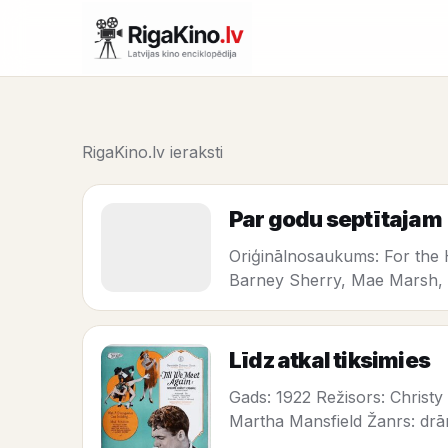
RigaKino.lv ieraksti
Par godu septītajam
Oriģinālnosaukums: For the H
Barney Sherry, Mae Marsh,
Līdz atkal tiksimies
Gads: 1922 Režisors: Christ
Martha Mansfield Žanrs: dr