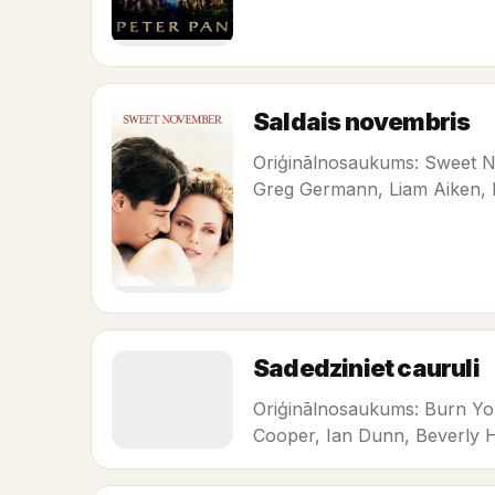
Saldais novembris
Oriģinālnosaukums: Sweet No
Greg Germann, Liam Aiken, 
Sadedziniet cauruli
Oriģinālnosaukums: Burn Yo
Cooper, Ian Dunn, Beverly Hi