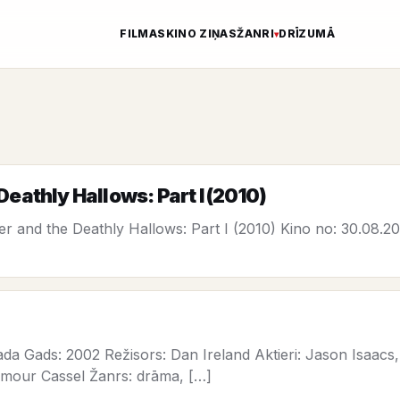
FILMAS
KINO ZIŅAS
ŽANRI
DRĪZUMĀ
Deathly Hallows: Part I (2010)
r and the Deathly Hallows: Part I (2010) Kino no: 30.08.2
da Gads: 2002 Režisors: Dan Ireland Aktieri: Jason Isaac
ymour Cassel Žanrs: drāma, […]