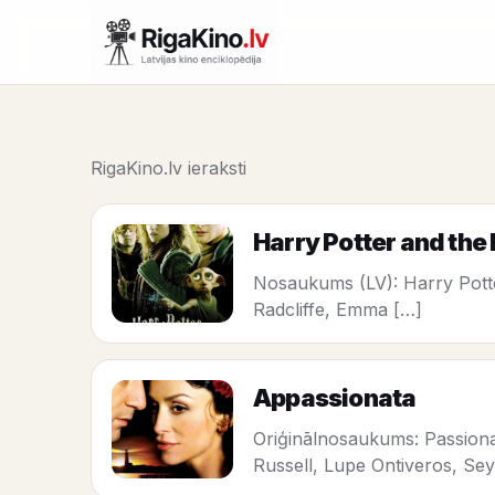
RigaKino.lv ieraksti
Harry Potter and the 
Nosaukums (LV): Harry Potte
Radcliffe, Emma […]
Appassionata
Oriģinālnosaukums: Passiona
Russell, Lupe Ontiveros, Se