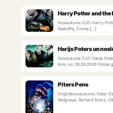
Harry Potter and the D
Nosaukums (LV): Harry Potte
Radcliffe, Emma […]
Harijs Poters un no
Nosaukums (LV): Harijs Pot
Kino no: 28.08.2026 Filmas 
Pīters Pens
Oriģinālnosaukums: Peter Pa
Redgrave, Richard Briers, Oli