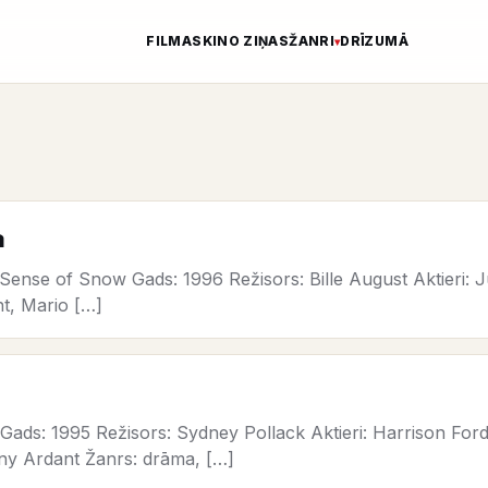
FILMAS
KINO ZIŅAS
ŽANRI
DRĪZUMĀ
a
Sense of Snow Gads: 1996 Režisors: Bille August Aktieri: J
t, Mario […]
Gads: 1995 Režisors: Sydney Pollack Aktieri: Harrison For
y Ardant Žanrs: drāma, […]