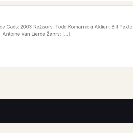
e Gads: 2003 Režisors: Todd Komarnicki Aktieri: Bill Paxto
 Antoine Van Lierde Žanrs: […]