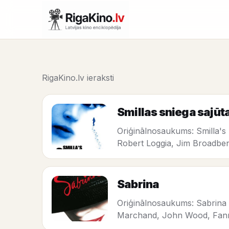
RigaKino.lv ieraksti
Smillas sniega sajūt
Oriģinālnosaukums: Smilla's 
Robert Loggia, Jim Broadben
Sabrina
Oriģinālnosaukums: Sabrina 
Marchand, John Wood, Fann