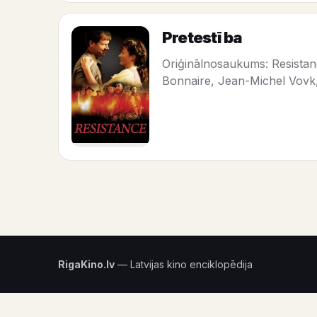
Pretestība
Oriģinālnosaukums: Resistanc
Bonnaire, Jean-Michel Vovk,
RigaKino.lv
— Latvijas kino enciklopēdija