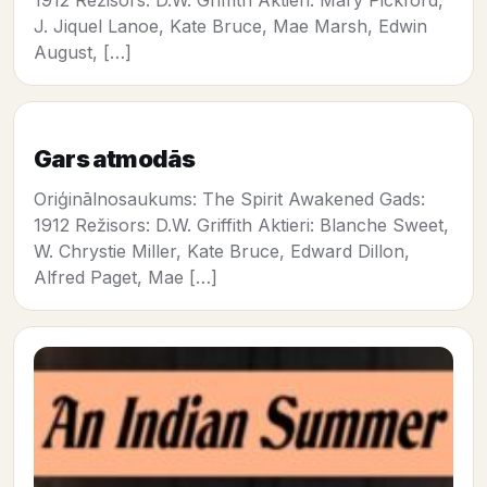
1912 Režisors: D.W. Griffith Aktieri: Mary Pickford,
J. Jiquel Lanoe, Kate Bruce, Mae Marsh, Edwin
August, […]
Gars atmodās
Oriģinālnosaukums: The Spirit Awakened Gads:
1912 Režisors: D.W. Griffith Aktieri: Blanche Sweet,
W. Chrystie Miller, Kate Bruce, Edward Dillon,
Alfred Paget, Mae […]