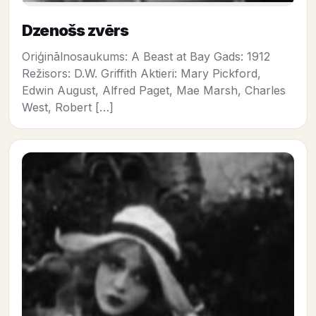
Dzenošs zvērs
Oriģinālnosaukums: A Beast at Bay Gads: 1912
Režisors: D.W. Griffith Aktieri: Mary Pickford,
Edwin August, Alfred Paget, Mae Marsh, Charles
West, Robert […]