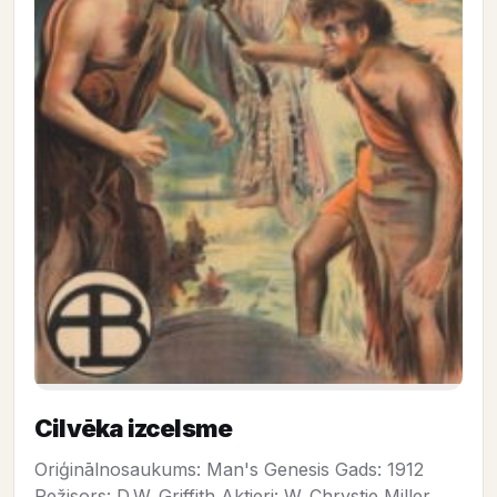
Cilvēka izcelsme
Oriģinālnosaukums: Man's Genesis Gads: 1912
Režisors: D.W. Griffith Aktieri: W. Chrystie Miller,