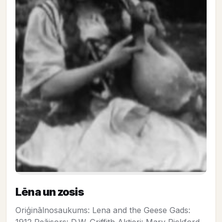
Lēna un zosis
Oriģinālnosaukums: Lena and the Geese Gads: