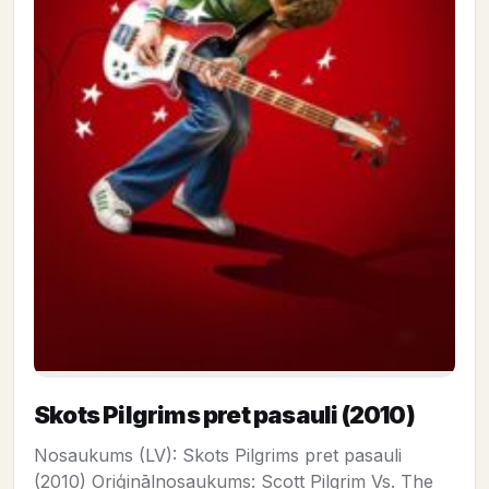
Skots Pilgrims pret pasauli (2010)
Nosaukums (LV): Skots Pilgrims pret pasauli
(2010) Oriģinālnosaukums: Scott Pilgrim Vs. The