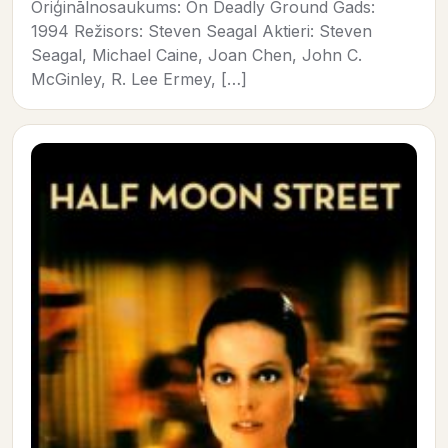
Oriģinālnosaukums: On Deadly Ground Gads:
1994 Režisors: Steven Seagal Aktieri: Steven
Seagal, Michael Caine, Joan Chen, John C.
McGinley, R. Lee Ermey, […]