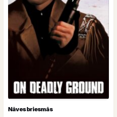
Nāves briesmās