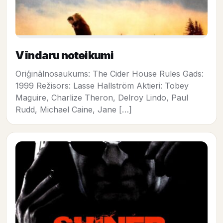
Vīndaru noteikumi
Oriģinālnosaukums: The Cider House Rules Gads:
1999 Režisors: Lasse Hallström Aktieri: Tobey
Maguire, Charlize Theron, Delroy Lindo, Paul
Rudd, Michael Caine, Jane […]