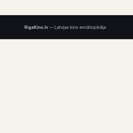
RigaKino.lv
— Latvijas kino enciklopēdija