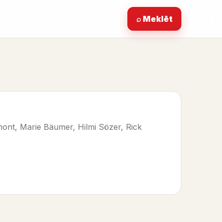
⌕ Meklēt
mont, Marie Bäumer, Hilmi Sözer, Rick