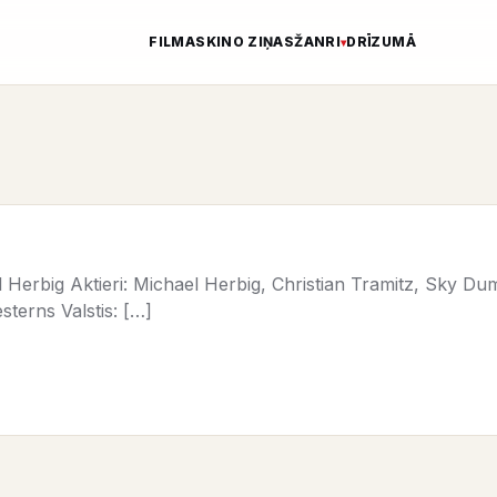
FILMAS
KINO ZIŅAS
ŽANRI
DRĪZUMĀ
 Herbig Aktieri: Michael Herbig, Christian Tramitz, Sky Du
sterns Valstis: […]