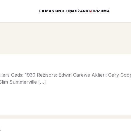
FILMAS
KINO ZIŅAS
ŽANRI
DRĪZUMĀ
lers Gads: 1930 Režisors: Edwin Carewe Aktieri: Gary Co
Slim Summerville […]
s