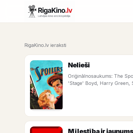
RigaKino.lv ieraksti
Nelieši
Oriģinālnosaukums: The Spoi
'Stage' Boyd, Harry Green, 
Mīlestība ir jaunum