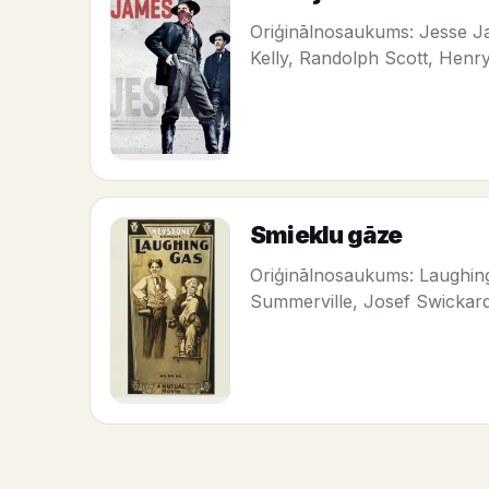
Oriģinālnosaukums: Jesse J
Kelly, Randolph Scott, Henry
Smieklu gāze
Oriģinālnosaukums: Laughing 
Summerville, Josef Swickar