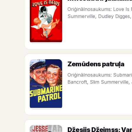
Oriģinālnosaukums: Love Is 
Summerville, Dudley Digges, 
Zemūdens patruļa
Oriģinālnosaukums: Submarin
Bancroft, Slim Summerville,
Džesijs Džeimss: Var