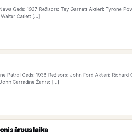
News Gads: 1937 Režisors: Tay Garnett Aktieri: Tyrone Po
Walter Catlett […]
e Patrol Gads: 1938 Režisors: John Ford Aktieri: Richard 
 John Carradine Žanrs: […]
onis ārpus laika