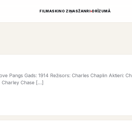
FILMAS
KINO ZIŅAS
ŽANRI
DRĪZUMĀ
e Pangs Gads: 1914 Režisors: Charles Chaplin Aktieri: Cha
, Charley Chase […]