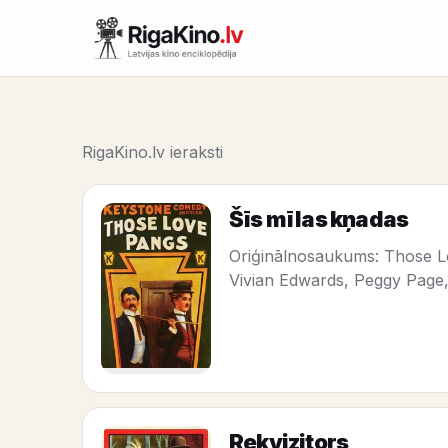
RigaKino.lv ieraksti
Šīs mīlas kņadas
Oriģinālnosaukums: Those Lov
Vivian Edwards, Peggy Page
Rekvizitors