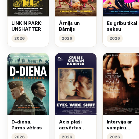
LINKIN PARK:
Ārnijs un
Es gribu tikai
UNSHATTER
Bārnijs
seksu
2026
2026
2026
D-diena.
Acis plaši
Intervija ar
Pirms vētras
aizvērtas
vampīru
(1999)
(1994)
2026
2026
2026