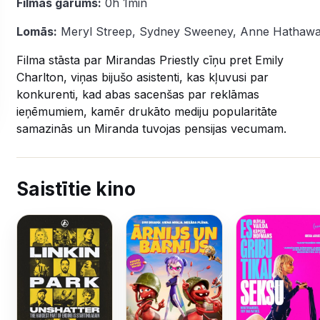
Filmas garums:
0h 1min
Lomās:
Meryl Streep
,
Sydney Sweeney
,
Anne Hathaw
Filma stāsta par Mirandas Priestly cīņu pret Emily
Charlton, viņas bijušo asistenti, kas kļuvusi par
konkurenti, kad abas sacenšas par reklāmas
ieņēmumiem, kamēr drukāto mediju popularitāte
samazinās un Miranda tuvojas pensijas vecumam.
Saistītie kino