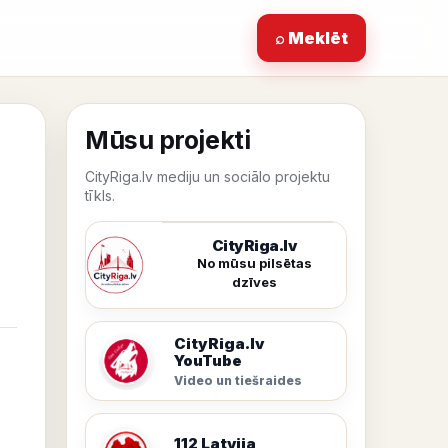
⌕ Meklēt
Mūsu projekti
CityRiga.lv mediju un sociālo projektu
tīkls.
CityRiga.lv
No mūsu pilsētas
dzīves
CityRiga.lv
YouTube
Video un tiešraides
112 Latvija