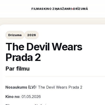
FILMAS
KINO ZIŅAS
ŽANRI
DRĪZUMĀ
Drizuma
2026
The Devil Wears
Prada 2
Par filmu
Nosaukums (LV):
The Devil Wears Prada 2
Kino no:
01.05.2026