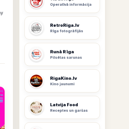
Operatīvā informācija
ay
RetroRiga.lv
Rīga fotogrāfijās
Runā Rīga
Pilsētas sarunas
RigaKino.lv
Kino jaunumi
Latvija Food
Receptes un garšas