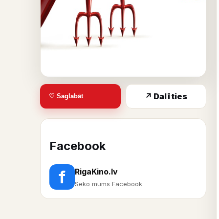
↗ Dalīties
♡ Saglabāt
Facebook
RigaKino.lv
f
Seko mums Facebook