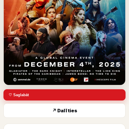
♡ Saglabāt
↗ Dalīties