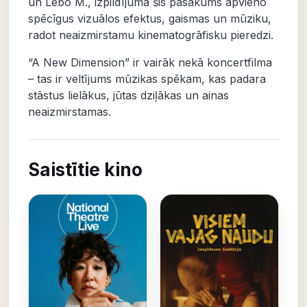
un Lebo M., izpildījumā šis pasākums apvieno
spēcīgus vizuālos efektus, gaismas un mūziku,
radot neaizmirstamu kinematogrāfisku pieredzi.
“A New Dimension” ir vairāk nekā koncertfilma
– tas ir veltījums mūzikas spēkam, kas padara
stāstus lielākus, jūtas dziļākas un ainas
neaizmirstamas.
Saistītie kino