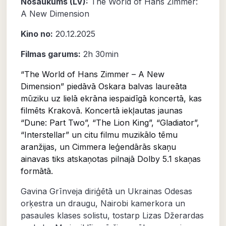
Nosaukums (LV):
The World of Hans Zimmer:
A New Dimension
Kino no:
20.12.2025
Filmas garums:
2h 30min
“The World of Hans Zimmer – A New
Dimension” piedāvā Oskara balvas laureāta
mūziku uz lielā ekrāna iespaidīgā koncertā, kas
filmēts Krakovā. Koncertā iekļautas jaunas
“Dune: Part Two”, “The Lion King”, “Gladiator”,
“Interstellar” un citu filmu muzikālo tēmu
aranžijas, un Cimmera leģendārās skaņu
ainavas tiks atskaņotas pilnajā Dolby 5.1 skaņas
formātā.
Gavina Grīnveja diriģētā un Ukrainas Odesas
orķestra un draugu, Nairobi kamerkora un
pasaules klases solistu, tostarp Lizas Džerardas