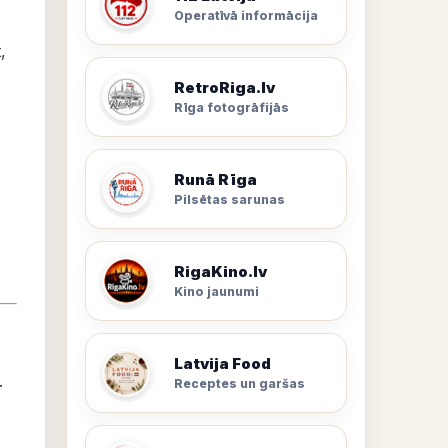
Operatīvā informācija
t
,
RetroRiga.lv
Rīga fotogrāfijās
Runā Rīga
Pilsētas sarunas
RigaKino.lv
Kino jaunumi
Latvija Food
.
Receptes un garšas