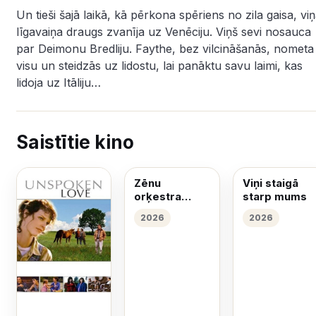
Un tieši šajā laikā, kā pērkona spēriens no zila gaisa, vi
līgavaiņa draugs zvanīja uz Venēciju. Viņš sevi nosauca
par Deimonu Bredliju. Faythe, bez vilcināšanās, nometa
visu un steidzās uz lidostu, lai panāktu savu laimi, kas
lidoja uz Itāliju…
Saistītie kino
Zēnu
Viņi staigā
orķestra
starp mums
izjukšana
2026
2026