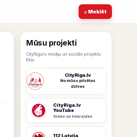
⌕ Meklēt
Mūsu projekti
CityRiga.lv mediju un sociālo projektu
tīkls.
CityRiga.lv
No mūsu pilsētas
dzīves
CityRiga.lv
YouTube
Video un tiešraides
112 Latvija