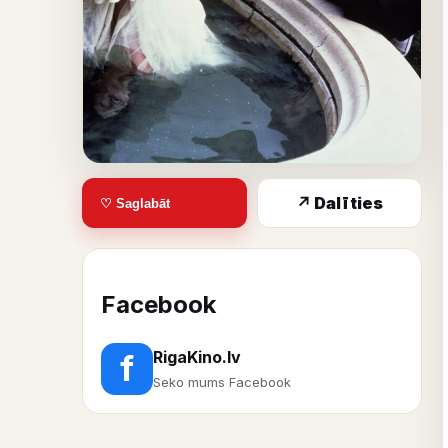
↗ Dalīties
♡ Saglabāt
Facebook
RigaKino.lv
f
Seko mums Facebook