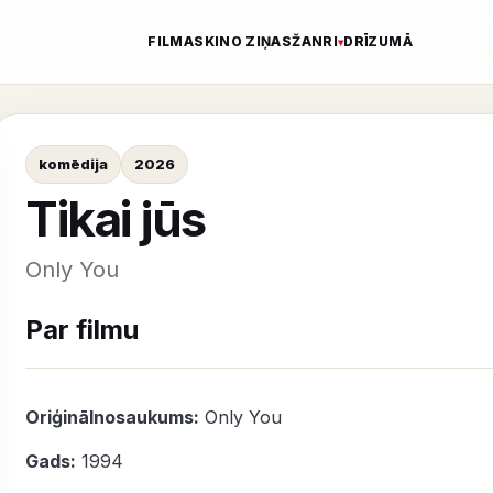
FILMAS
KINO ZIŅAS
ŽANRI
DRĪZUMĀ
komēdija
2026
Tikai jūs
Only You
Par filmu
Oriģinālnosaukums:
Only You
Gads:
1994