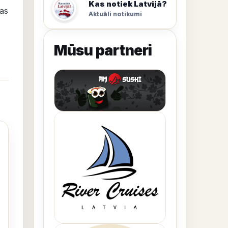
Kas notiek Latvijā?
ņas
Aktuāli notikumi
Mūsu partneri