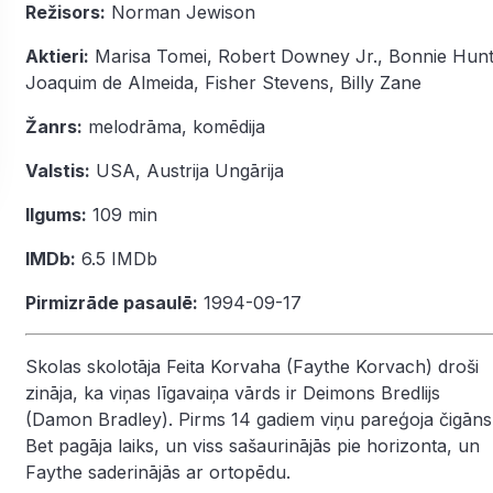
Režisors:
Norman Jewison
Aktieri:
Marisa Tomei
,
Robert Downey Jr.
,
Bonnie Hun
Joaquim de Almeida
,
Fisher Stevens
,
Billy Zane
Žanrs:
melodrāma
,
komēdija
Valstis:
USA, Austrija Ungārija
Ilgums:
109 min
IMDb:
6.5
IMDb
Pirmizrāde pasaulē:
1994-09-17
Skolas skolotāja Feita Korvaha (Faythe Korvach) droši
zināja, ka viņas līgavaiņa vārds ir Deimons Bredlijs
(Damon Bradley). Pirms 14 gadiem viņu pareģoja čigāns
Bet pagāja laiks, un viss sašaurinājās pie horizonta, un
Faythe saderinājās ar ortopēdu.