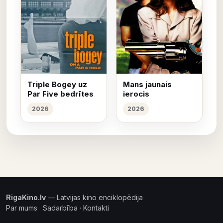
Triple Bogey uz
Mans jaunais
Par Five bedrītes
ierocis
2026
2026
RigaKino.lv
— Latvijas kino enciklopēdija
Par mums
·
Sadarbība
·
Kontakti