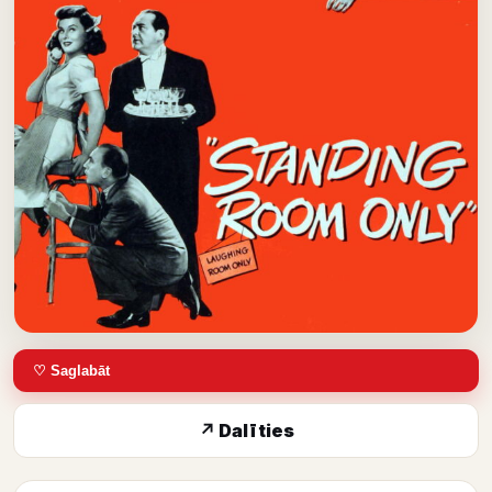
♡ Saglabāt
↗ Dalīties