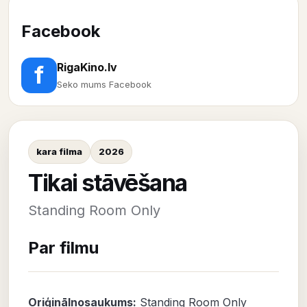
Facebook
RigaKino.lv
f
Seko mums Facebook
kara filma
2026
Tikai stāvēšana
Standing Room Only
Par filmu
Oriģinālnosaukums:
Standing Room Only