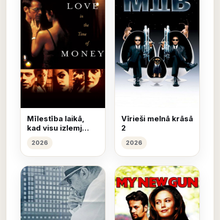
Mīlestība laikā,
Vīrieši melnā krāsā
kad visu izlemj
2
nauda
2026
2026