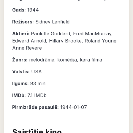
Gads:
1944
Režisors:
Sidney Lanfield
Aktieri:
Paulette Goddard
,
Fred MacMurray
,
Edward Arnold
,
Hillary Brooke
,
Roland Young
,
Anne Revere
Žanrs:
melodrāma
,
komēdija
,
kara filma
Valstis:
USA
Ilgums:
83 min
IMDb:
7.1
IMDb
Pirmizrāde pasaulē:
1944-01-07
Saistītie kino