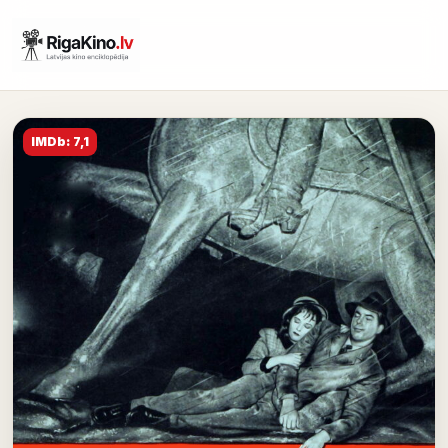
IMDb: 7,1