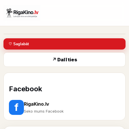
IMDb: 5,6
♡ Saglabāt
↗ Dalīties
Facebook
RigaKino.lv
f
Seko mums Facebook