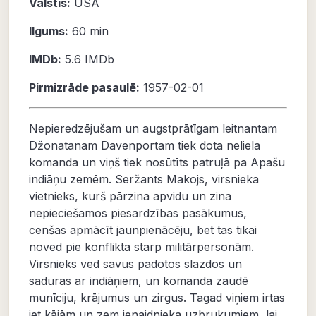
Valstis:
USA
Ilgums:
60 min
IMDb:
5.6
IMDb
Pirmizrāde pasaulē:
1957-02-01
Nepieredzējušam un augstprātīgam leitnantam
Džonatanam Davenportam tiek dota neliela
komanda un viņš tiek nosūtīts patruļā pa Apašu
indiāņu zemēm. Seržants Makojs, virsnieka
vietnieks, kurš pārzina apvidu un zina
nepieciešamos piesardzības pasākumus,
cenšas apmācīt jaunpienācēju, bet tas tikai
noved pie konflikta starp militārpersonām.
Virsnieks ved savus padotos slazdos un
saduras ar indiāņiem, un komanda zaudē
munīciju, krājumus un zirgus. Tagad viņiem irtas
iet kājām un zem ienaidnieka uzbrukumiem, lai