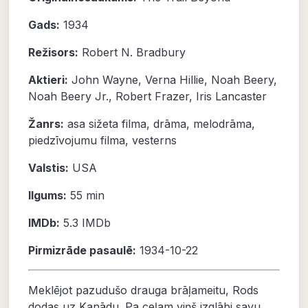
Gads:
1934
Režisors:
Robert N. Bradbury
Aktieri:
John Wayne
,
Verna Hillie
,
Noah Beery
,
Noah Beery Jr.
,
Robert Frazer
,
Iris Lancaster
Žanrs:
asa sižeta filma
,
drāma
,
melodrāma
,
piedzīvojumu filma
,
vesterns
Valstis:
USA
Ilgums:
55 min
IMDb:
5.3
IMDb
Pirmizrāde pasaulē:
1934-10-22
Meklējot pazudušo drauga brāļameitu, Rods
dodas uz Kanādu. Pa ceļam viņš izglābj savu