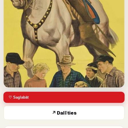
♡ Saglabāt
↗ Dalīties