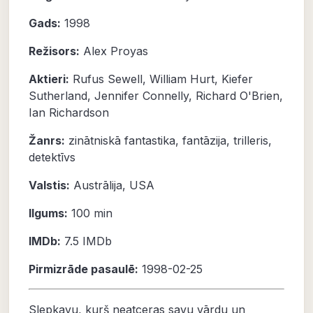
Gads:
1998
Režisors:
Alex Proyas
Aktieri:
Rufus Sewell
,
William Hurt
,
Kiefer
Sutherland
,
Jennifer Connelly
,
Richard O'Brien
,
Ian Richardson
Žanrs:
zinātniskā fantastika
,
fantāzija
,
trilleris
,
detektīvs
Valstis:
Austrālija, USA
Ilgums:
100 min
IMDb:
7.5 IMDb
Pirmizrāde pasaulē:
1998-02-25
Slepkavu, kurš neatceras savu vārdu un