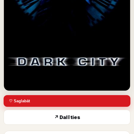
♡ Saglabāt
↗ Dalīties