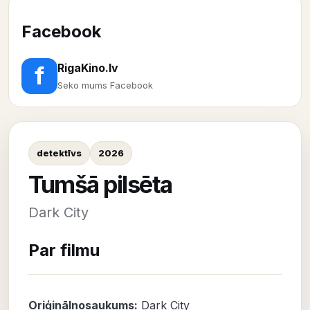
Facebook
RigaKino.lv
f
Seko mums Facebook
detektīvs
2026
Tumšā pilsēta
Dark City
Par filmu
Oriģinālnosaukums:
Dark City