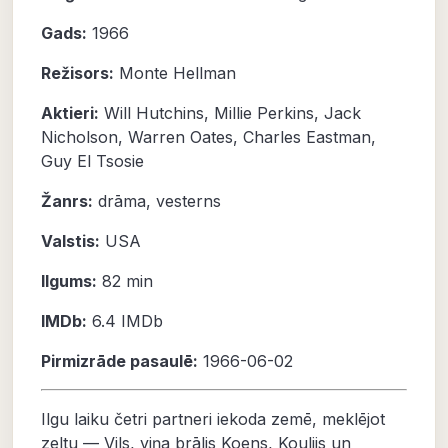
Gads:
1966
Režisors:
Monte Hellman
Aktieri:
Will Hutchins
,
Millie Perkins
,
Jack
Nicholson
,
Warren Oates
,
Charles Eastman
,
Guy El Tsosie
Žanrs:
drāma
,
vesterns
Valstis:
USA
Ilgums:
82 min
IMDb:
6.4
IMDb
Pirmizrāde pasaulē:
1966-06-02
Ilgu laiku četri partneri iekoda zemē, meklējot
zeltu — Vils, viņa brālis Koens, Koulijs un