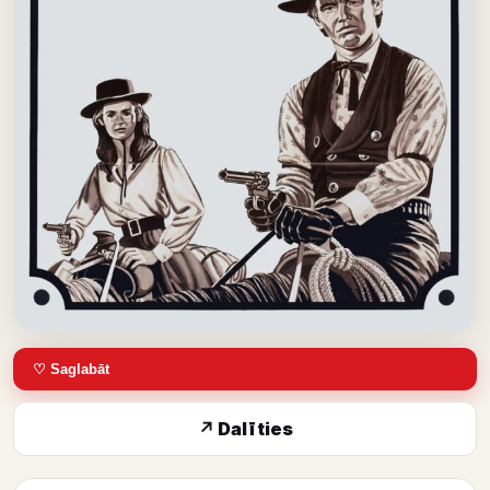
♡ Saglabāt
↗ Dalīties