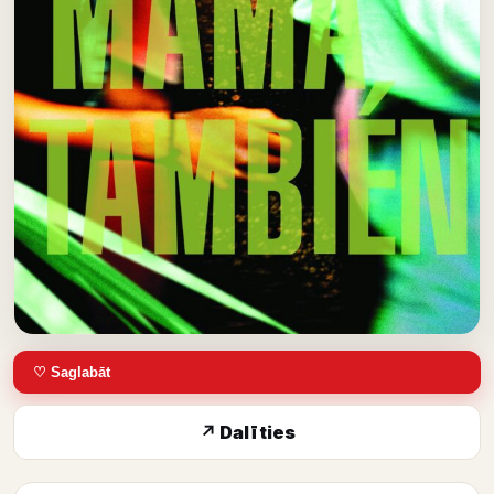
♡ Saglabāt
↗ Dalīties