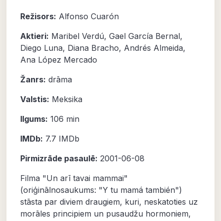
Režisors:
Alfonso Cuarón
Aktieri:
Maribel Verdú
,
Gael García Bernal
,
Diego Luna
,
Diana Bracho
,
Andrés Almeida
,
Ana López Mercado
Žanrs:
drāma
Valstis:
Meksika
Ilgums:
106 min
IMDb:
7.7
IMDb
Pirmizrāde pasaulē:
2001-06-08
Filma "Un arī tavai mammai"
(oriģinālnosaukums: "Y tu mamá también")
stāsta par diviem draugiem, kuri, neskatoties uz
morāles principiem un pusaudžu hormoniem,