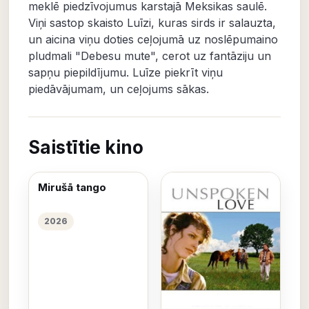
meklē piedzīvojumus karstajā Meksikas saulē.
Viņi sastop skaisto Luīzi, kuras sirds ir salauzta,
un aicina viņu doties ceļojumā uz noslēpumaino
pludmali "Debesu mute", cerot uz fantāziju un
sapņu piepildījumu. Luīze piekrīt viņu
piedāvājumam, un ceļojums sākas.
Saistītie kino
Mirušā tango
2026