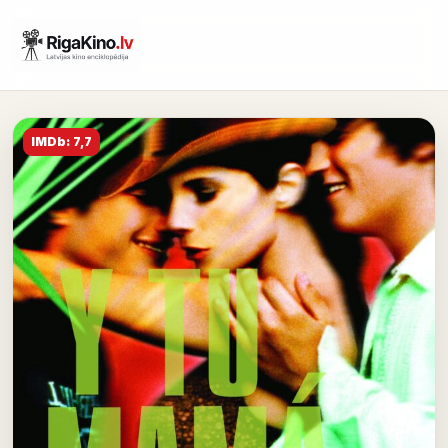
IMDb: 7,7