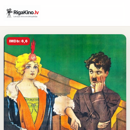
IMDb: 6,6