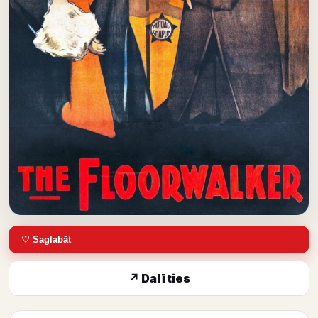
♡ Saglabāt
↗ Dalīties