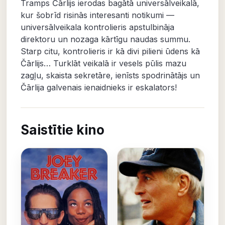
Tramps Čārlijs ierodas bagātā universālveikalā,
kur šobrīd risinās interesanti notikumi —
universālveikala kontrolieris apstulbināja
direktoru un nozaga kārtīgu naudas summu.
Starp citu, kontrolieris ir kā divi pilieni ūdens kā
Čārlijs… Turklāt veikalā ir vesels pūlis mazu
zagļu, skaista sekretāre, ienīsts spodrinātājs un
Čārlija galvenais ienaidnieks ir eskalators!
Saistītie kino