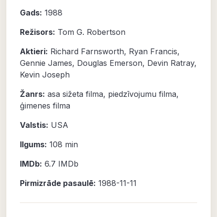
Gads:
1988
Režisors:
Tom G. Robertson
Aktieri:
Richard Farnsworth
,
Ryan Francis
,
Gennie James
,
Douglas Emerson
,
Devin Ratray
,
Kevin Joseph
Žanrs:
asa sižeta filma
,
piedzīvojumu filma
,
ģimenes filma
Valstis:
USA
Ilgums:
108 min
IMDb:
6.7
IMDb
Pirmizrāde pasaulē:
1988-11-11