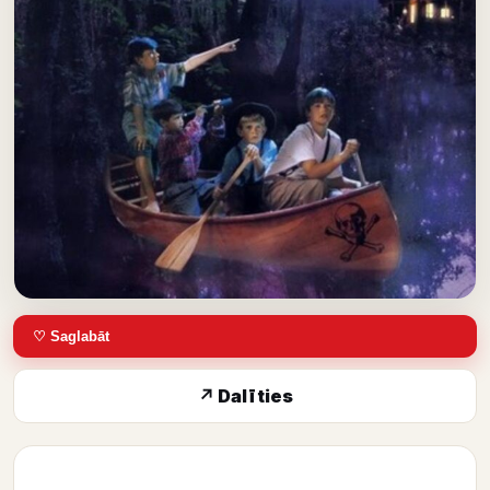
♡ Saglabāt
↗ Dalīties