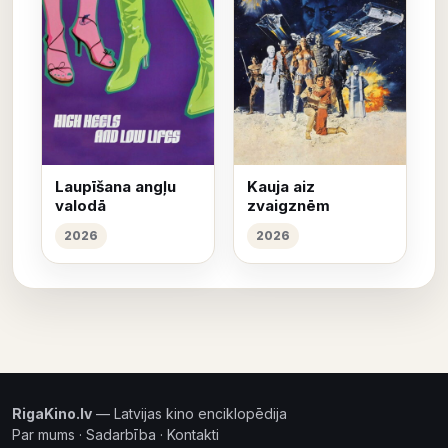
Laupīšana angļu
Kauja aiz
valodā
zvaigznēm
2026
2026
RigaKino.lv
— Latvijas kino enciklopēdija
Par mums
·
Sadarbība
·
Kontakti