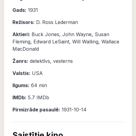
Gads:
1931
Režisors:
D. Ross Lederman
Aktieri:
Buck Jones
,
John Wayne
,
Susan
Fleming
,
Edward LeSaint
,
Will Walling
,
Wallace
MacDonald
Žanrs:
detektīvs
,
vesterns
Valstis:
USA
Ilgums:
64 min
IMDb:
5.7
IMDb
Pirmizrāde pasaulē:
1931-10-14
Saistītie kino