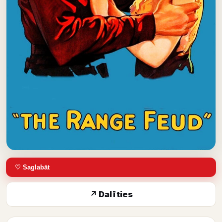
♡ Saglabāt
↗ Dalīties