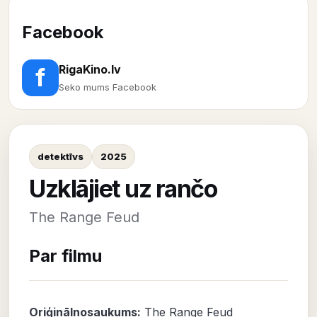
Facebook
RigaKino.lv
f
Seko mums Facebook
detektīvs
2025
Uzklājiet uz rančo
The Range Feud
Par filmu
Oriģinālnosaukums:
The Range Feud