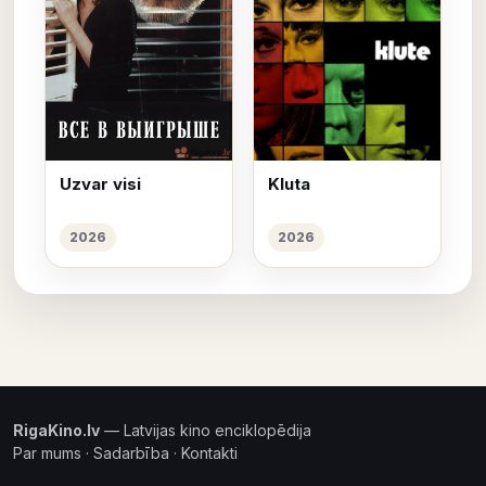
Uzvar visi
Kluta
2026
2026
RigaKino.lv
— Latvijas kino enciklopēdija
Par mums
·
Sadarbība
·
Kontakti