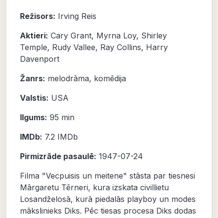
Režisors:
Irving Reis
Aktieri:
Cary Grant
,
Myrna Loy
,
Shirley
Temple
,
Rudy Vallee
,
Ray Collins
,
Harry
Davenport
Žanrs:
melodrāma
,
komēdija
Valstis:
USA
Ilgums:
95 min
IMDb:
7.2
IMDb
Pirmizrāde pasaulē:
1947-07-24
Filma "Vecpuisis un meitene" stāsta par tiesnesi
Mārgaretu Tērneri, kura izskata civillietu
Losandželosā, kurā piedalās playboy un modes
mākslinieks Diks. Pēc tiesas procesa Diks dodas