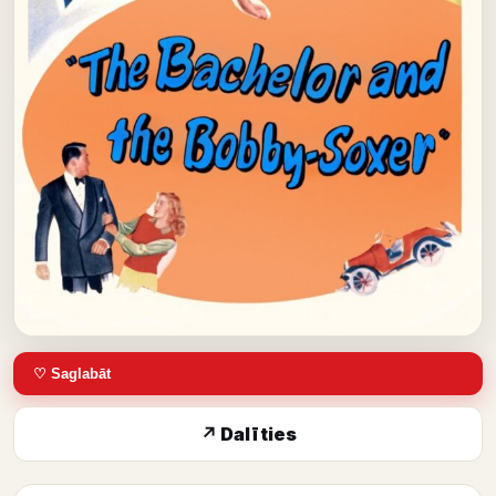
♡ Saglabāt
↗ Dalīties