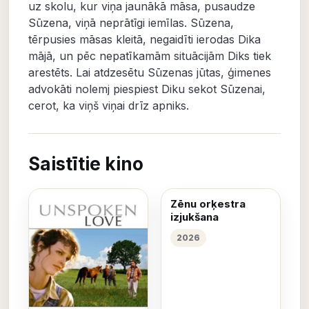
uz skolu, kur viņa jaunākā māsa, pusaudze
Sūzena, viņā neprātīgi iemīlas. Sūzena,
tērpusies māsas kleitā, negaidīti ierodas Dika
mājā, un pēc nepatīkamām situācijām Diks tiek
arestēts. Lai atdzesētu Sūzenas jūtas, ģimenes
advokāti nolemj piespiest Diku sekot Sūzenai,
cerot, ka viņš viņai drīz apniks.
Saistītie kino
Zēnu orķestra
izjukšana
2026