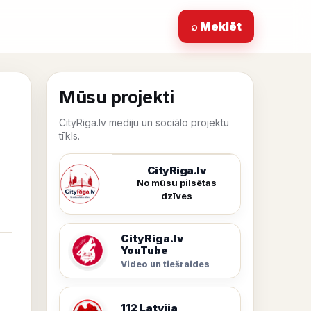
⌕ Meklēt
Mūsu projekti
CityRiga.lv mediju un sociālo projektu
tīkls.
CityRiga.lv
No mūsu pilsētas
dzīves
CityRiga.lv
YouTube
Video un tiešraides
112 Latvija