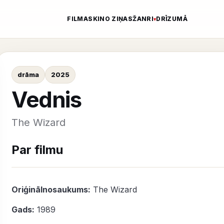
FILMAS
KINO ZIŅAS
ŽANRI
DRĪZUMĀ
drāma
2025
Vednis
The Wizard
Par filmu
Oriģinālnosaukums:
The Wizard
Gads:
1989