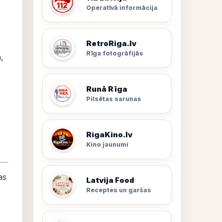
Operatīvā informācija
RetroRiga.lv
Rīga fotogrāfijās
a
,
Runā Rīga
Pilsētas sarunas
RigaKino.lv
Kino jaunumi
as
Latvija Food
Receptes un garšas
s