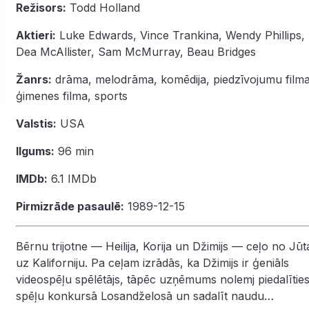
Režisors:
Todd Holland
Aktieri:
Luke Edwards
,
Vince Trankina
,
Wendy Phillips
,
Dea McAllister
,
Sam McMurray
,
Beau Bridges
Žanrs:
drāma
,
melodrāma
,
komēdija
,
piedzīvojumu film
ģimenes filma
,
sports
Valstis:
USA
Ilgums:
96 min
IMDb:
6.1
IMDb
Pirmizrāde pasaulē:
1989-12-15
Bērnu trijotne — Heilija, Korija un Džimijs — ceļo no Jūt
uz Kaliforniju. Pa ceļam izrādās, ka Džimijs ir ģeniāls
videospēļu spēlētājs, tāpēc uzņēmums nolemj piedalītie
spēļu konkursā Losandželosā un sadalīt naudu…