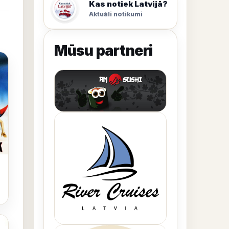
Kas notiek Latvijā?
Aktuāli notikumi
Mūsu partneri