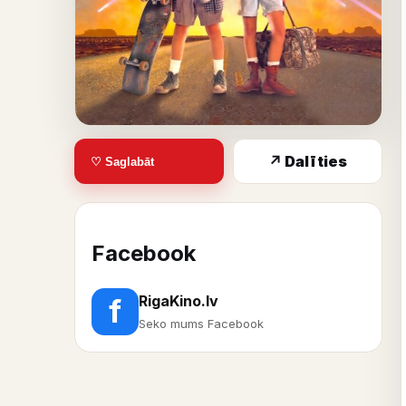
↗ Dalīties
♡ Saglabāt
Facebook
RigaKino.lv
f
Seko mums Facebook