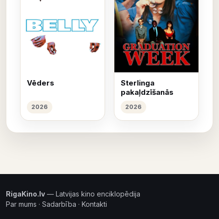
Vēders
Sterlinga
pakaļdzīšanās
2026
2026
RigaKino.lv
— Latvijas kino enciklopēdija
Par mums
·
Sadarbība
·
Kontakti