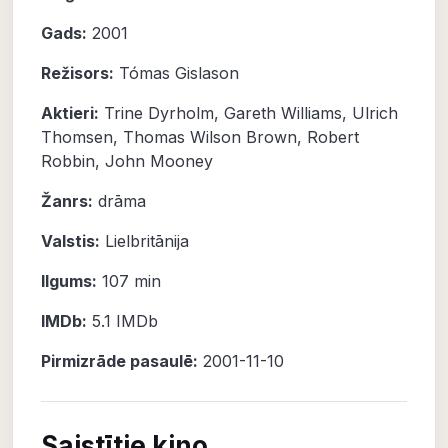
Gads:
2001
Režisors:
Tómas Gislason
Aktieri:
Trine Dyrholm
,
Gareth Williams
,
Ulrich
Thomsen
,
Thomas Wilson Brown
,
Robert
Robbin
,
John Mooney
Žanrs:
drāma
Valstis:
Lielbritānija
Ilgums:
107 min
IMDb:
5.1
IMDb
Pirmizrāde pasaulē:
2001-11-10
Saistītie kino