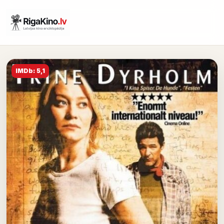
IMDb: 5,1