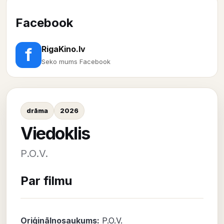
Facebook
RigaKino.lv
f
Seko mums Facebook
drāma
2026
Viedoklis
P.O.V.
Par filmu
Oriģinālnosaukums:
P.O.V.