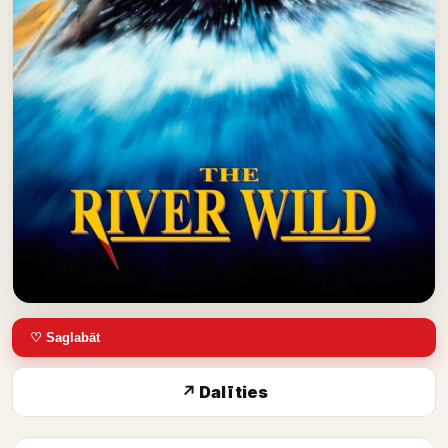
♡ Saglabāt
↗ Dalīties