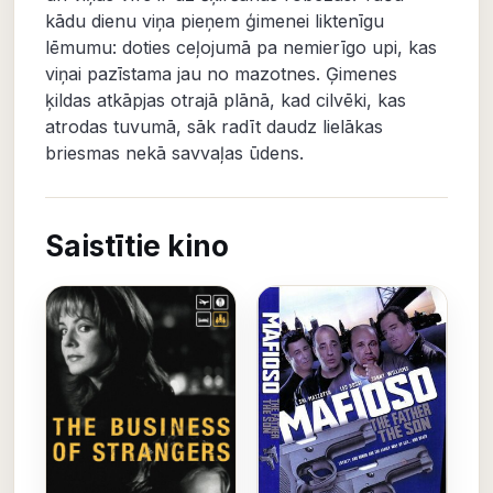
kādu dienu viņa pieņem ģimenei liktenīgu
lēmumu: doties ceļojumā pa nemierīgo upi, kas
viņai pazīstama jau no mazotnes. Ģimenes
ķildas atkāpjas otrajā plānā, kad cilvēki, kas
atrodas tuvumā, sāk radīt daudz lielākas
briesmas nekā savvaļas ūdens.
Saistītie kino