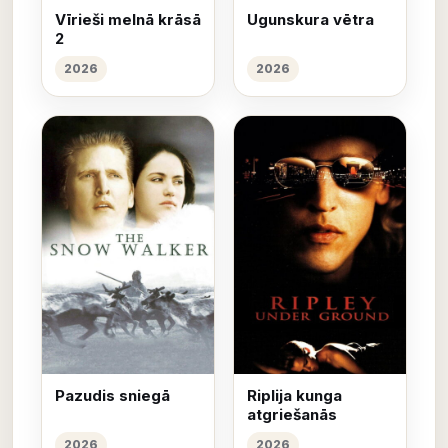
Vīrieši melnā krāsā
Ugunskura vētra
2
2026
2026
Pazudis sniegā
Riplija kunga
atgriešanās
2026
2026