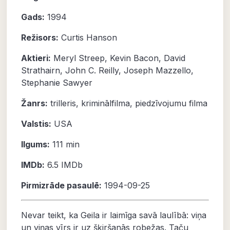
Gads:
1994
Režisors:
Curtis Hanson
Aktieri:
Meryl Streep
,
Kevin Bacon
,
David
Strathairn
,
John C. Reilly
,
Joseph Mazzello
,
Stephanie Sawyer
Žanrs:
trilleris
,
kriminālfilma
,
piedzīvojumu filma
Valstis:
USA
Ilgums:
111 min
IMDb:
6.5
IMDb
Pirmizrāde pasaulē:
1994-09-25
Nevar teikt, ka Geila ir laimīga savā laulībā: viņa
un viņas vīrs ir uz šķiršanās robežas. Taču