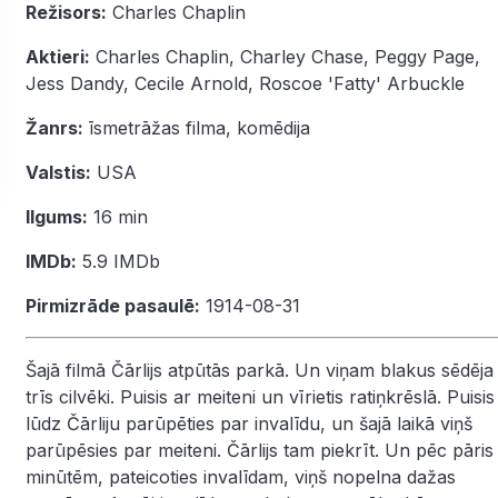
Režisors:
Charles Chaplin
Aktieri:
Charles Chaplin
,
Charley Chase
,
Peggy Page
,
Jess Dandy
,
Cecile Arnold
,
Roscoe 'Fatty' Arbuckle
Žanrs:
īsmetrāžas filma
,
komēdija
Valstis:
USA
Ilgums:
16 min
IMDb:
5.9
IMDb
Pirmizrāde pasaulē:
1914-08-31
Šajā filmā Čārlijs atpūtās parkā. Un viņam blakus sēdēja
trīs cilvēki. Puisis ar meiteni un vīrietis ratiņkrēslā. Puisis
lūdz Čārliju parūpēties par invalīdu, un šajā laikā viņš
parūpēsies par meiteni. Čārlijs tam piekrīt. Un pēc pāris
minūtēm, pateicoties invalīdam, viņš nopelna dažas