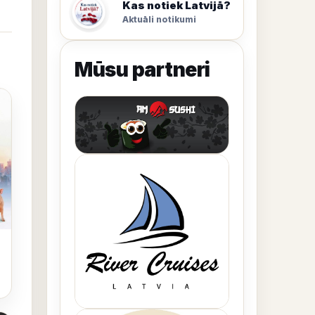
Kas notiek Latvijā?
Aktuāli notikumi
Mūsu partneri