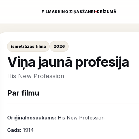
FILMAS
KINO ZIŅAS
ŽANRI
DRĪZUMĀ
īsmetrāžas filma
2026
Viņa jaunā profesija
His New Profession
Par filmu
Oriģinālnosaukums:
His New Profession
Gads:
1914