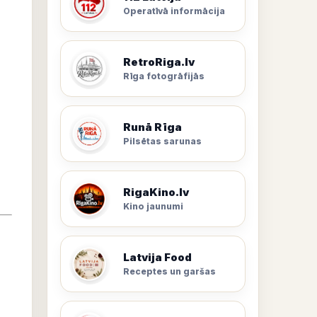
Operatīvā informācija
RetroRiga.lv
Rīga fotogrāfijās
Runā Rīga
Pilsētas sarunas
RigaKino.lv
Kino jaunumi
Latvija Food
Receptes un garšas