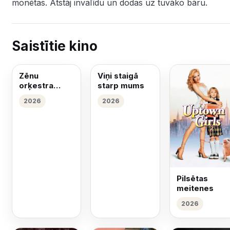
monētas. Atstāj invalīdu un dodas uz tuvāko bāru.
Saistītie kino
Zēnu
Viņi staigā
orķestra
starp mums
izjukšana
2026
2026
Pilsētas
meitenes
2026