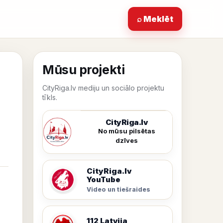
⌕ Meklēt
Mūsu projekti
CityRiga.lv mediju un sociālo projektu
tīkls.
CityRiga.lv
No mūsu pilsētas
dzīves
CityRiga.lv
YouTube
Video un tiešraides
112 Latvija