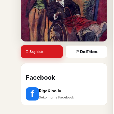
↗ Dalīties
♡ Saglabāt
Facebook
RigaKino.lv
f
Seko mums Facebook