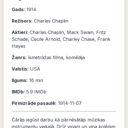
Gads:
1914
Režisors:
Charles Chaplin
Aktieri:
Charles Chaplin
,
Mack Swain
,
Fritz
Schade
,
Cecile Arnold
,
Charley Chase
,
Frank
Hayes
Žanrs:
īsmetrāžas filma
,
komēdija
Valstis:
USA
Ilgums:
16 min
IMDb:
5.9
IMDb
Pirmizrāde pasaulē:
1914-11-07
Čārlijs iegūst darbu kā pārnēsātājs mūzikas
instrumentu veikalā. Drīz viņam un viņa kolēģim