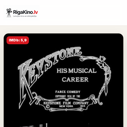
IMDb: 5,9