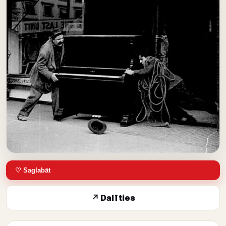
♡ Saglabāt
↗ Dalīties