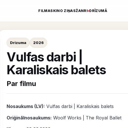
FILMAS
KINO ZIŅAS
ŽANRI
DRĪZUMĀ
Drizuma
2026
Vulfas darbi |
Karaliskais balets
Par filmu
Nosaukums (LV):
Vulfas darbi | Karaliskais balets
Oriģinālnosaukums:
Woolf Works | The Royal Ballet