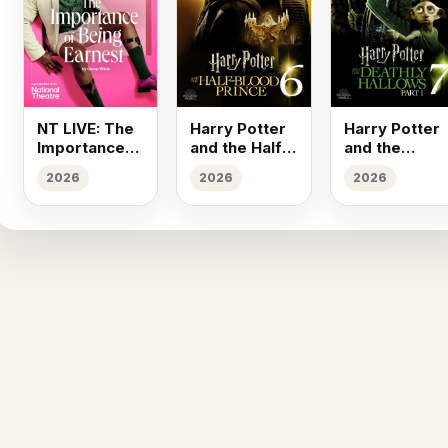
NT LIVE: The
Harry Potter
Harry Potter
Importance
and the Half-
and the
of Being
Blood Prince
Deathly
2026
2026
2026
Earnest
(2009)
Hallows: Part
I (2010)