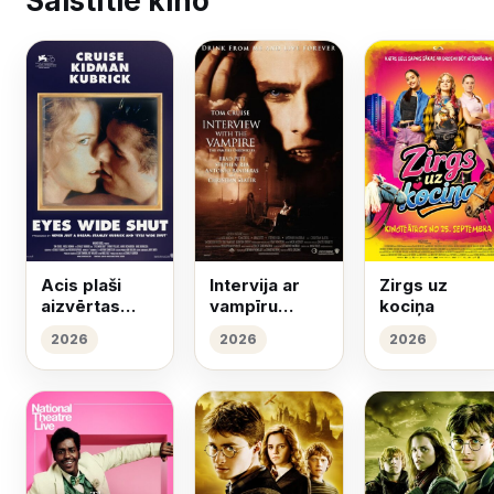
Saistītie kino
Acis plaši
Intervija ar
Zirgs uz
aizvērtas
vampīru
kociņa
(1999)
(1994)
2026
2026
2026