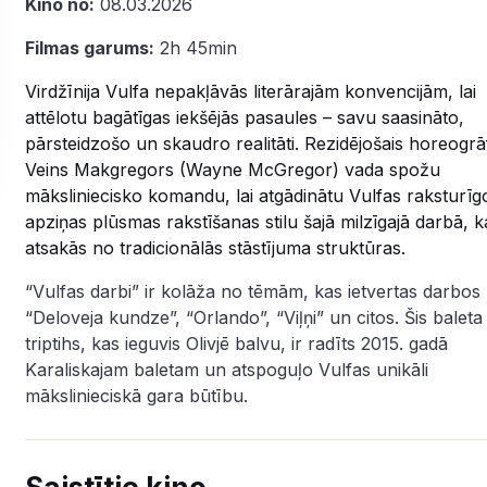
Kino no:
08.03.2026
Filmas garums:
2h 45min
Virdžīnija Vulfa nepakļāvās literārajām konvencijām, lai
attēlotu bagātīgas iekšējās pasaules – savu saasināto,
pārsteidzošo un skaudro realitāti. Rezidējošais horeogrā
Veins Makgregors (Wayne McGregor) vada spožu
māksliniecisko komandu, lai atgādinātu Vulfas raksturīg
apziņas plūsmas rakstīšanas stilu šajā milzīgajā darbā, k
atsakās no tradicionālās stāstījuma struktūras.
“Vulfas darbi” ir kolāža no tēmām, kas ietvertas darbos
“Deloveja kundze”, “Orlando”, “Viļņi” un citos. Šis baleta
triptihs, kas ieguvis Olivjē balvu, ir radīts 2015. gadā
Karaliskajam baletam un atspoguļo Vulfas unikāli
mākslinieciskā gara būtību.