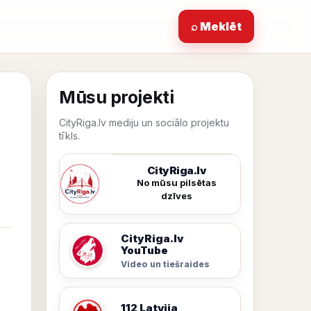
⌕ Meklēt
Mūsu projekti
CityRiga.lv mediju un sociālo projektu
tīkls.
CityRiga.lv
No mūsu pilsētas
dzīves
CityRiga.lv
YouTube
Video un tiešraides
112 Latvija