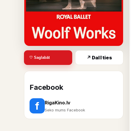
↗ Dalīties
♡ Saglabāt
Facebook
RigaKino.lv
f
Seko mums Facebook