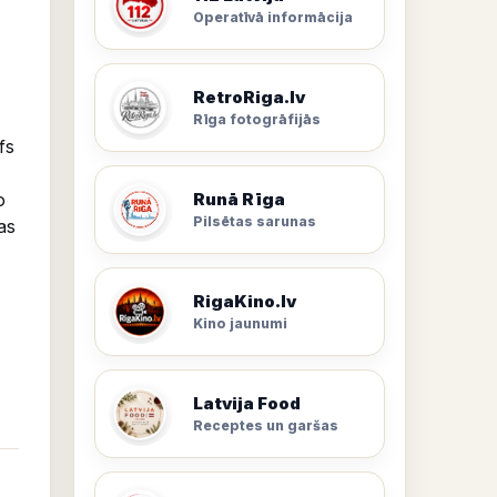
Operatīvā informācija
RetroRiga.lv
Rīga fotogrāfijās
fs
o
Runā Rīga
Pilsētas sarunas
as
RigaKino.lv
Kino jaunumi
Latvija Food
Receptes un garšas