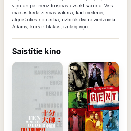
viņu un pat neuzdrošinās uzsākt sarunu. Viss
mainās kādā ziemas vakarā, kad meitenei,
atgriežoties no darba, uzbrūk divi noziedznieki.
Ādams, kurš ir blakus, izglābj viņu…
Saistītie kino