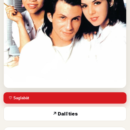
♡ Saglabāt
↗ Dalīties