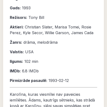
Gads:
1993
Režisors:
Tony Bill
Aktieri:
Christian Slater
,
Marisa Tomei
,
Rosie
Perez
,
Kyle Secor
,
Willie Garson
,
James Cada
Žanrs:
drāma
,
melodrāma
Valstis:
USA
Ilgums:
102 min
IMDb:
6.8
IMDb
Pirmizrāde pasaulē:
1993-02-12
Karolīna, kuras viesmīlei nav paveicies
iemīlēties. Ādams, kautrīgs sētnieks, kas strādā
kopā ar Karolīnu, slēpj savas simpātijas pret